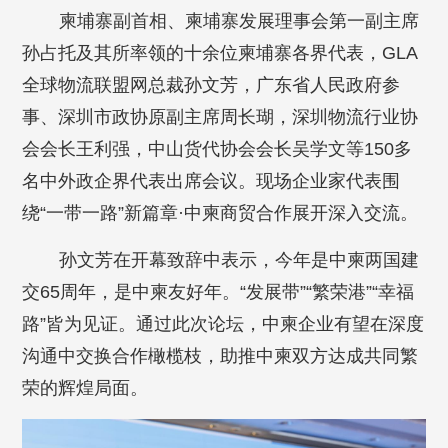
柬埔寨副首相、柬埔寨发展理事会第一副主席
孙占托及其所率领的十余位柬埔寨各界代表，GLA
全球物流联盟网总裁孙文芳，广东省人民政府参
事、深圳市政协原副主席周长瑚，深圳物流行业协
会会长王利强，中山货代协会会长吴学文等150多
名中外政企界代表出席会议。现场企业家代表围
绕“一带一路”新篇章·中柬商贸合作展开深入交流。
孙文芳在开幕致辞中表示，今年是中柬两国建
交65周年，是中柬友好年。“发展带”“繁荣港”“幸福
路”皆为见证。通过此次论坛，中柬企业有望在深度
沟通中交换合作橄榄枝，助推中柬双方达成共同繁
荣的辉煌局面。