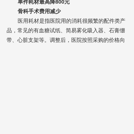
单件耗材最高降800元
骨科手术费用减少
医用耗材是指医院用的消耗很频繁的配件类产
品，常见的有血糖试纸、简易雾化吸入器、石膏绷
带、心脏支架等。调整后，医院按照采购的价格向
患者收费，免去了中间的差价。对于骨折外固定架
固定术的患者来说，减负不小。
（医用耗材）
责任编辑：刘婷
特别声明：本文来自@深圳自媒体平台，仅代表@深圳自媒体观点。本平
台仅提供信息发布。如涉版权，请联系我们。
相关新闻