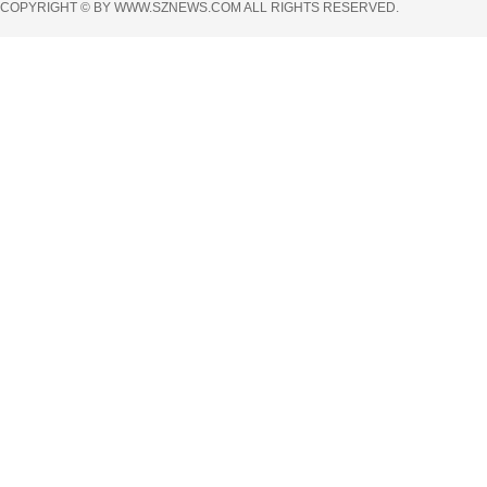
COPYRIGHT © BY WWW.SZNEWS.COM ALL RIGHTS RESERVED.