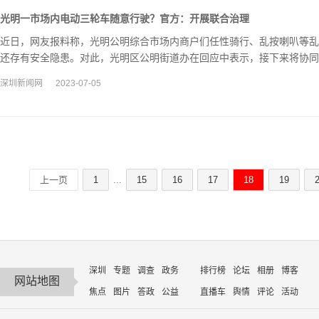
光明一市场内电动三轮车随意行驶？官方：开展联合治理
近日，网友报料称，光明公明综合市场内商户们任性骑行、乱按喇叭等乱
还存有安全隐患。对此，光明区公明街道办在回应中表示，接下来将协同
进行联合治理，做好商户电动车管理工作。
深圳新闻网
2023-07-05
上一页
1
...
15
16
17
18
19
深圳
专题
调查
政务
排行榜
论坛
相册
博客
网站地图
焦点
图片
答政
公益
直播车
舆情
评论
活动