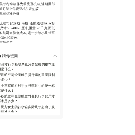
0英寸行李箱作为常见登机箱,近期因部
航司禁止免费登机引发热议.
. 航司标准分析
流航司如深航,海航,南航遵循IATA标
,尺寸55×40×20厘米,重量5-8千克;而低
本航司为降低成本,进一步缩小尺寸至
×30×40厘米.
. 市场偏差
商平台销售的20英寸行李箱尺寸普遍
猜你想问
标,商家标注可登机但未充分提示标准
异.
20英寸行李箱被禁止免费登机的根本原
. 旅客认知误区
因是什么？
深圳航空对经济舱手提行李的重量限制
数旅客认为20英寸等于登机箱,忽视实
是多少？
尺寸测量与航司差异.
文中三家航司对手提行李尺寸的统一标
 建议
准是什么？
客应主动查询所乘航司行李规定,考虑
春秋航空和金鹏航空对登机行李的尺寸
买符合标准行李箱或提前办理托运.
要求是多少？
市民方女士的行李箱实际尺寸超出了航
司标准多少？