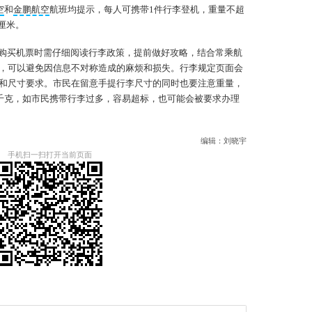
空
和
金鹏航空
航班均提示，每人可携带1件行李登机，重量不超
0厘米。
购买机票时需仔细阅读行李政策，提前做好攻略，结合常乘航
，可以避免因信息不对称造成的麻烦和损失。行李规定页面会
和尺寸要求。市民在留意手提行李尺寸的同时也要注意重量，
4千克，如市民携带行李过多，容易超标，也可能会被要求办理
编辑：刘晓宇
手机扫一扫打开当前页面