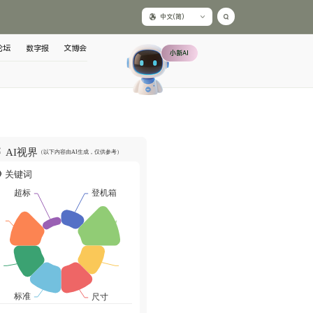
中文(简)
论坛
数字报
文博会
小新AI
AI视界
（以下内容由AI生成，仅供参考）
关键词