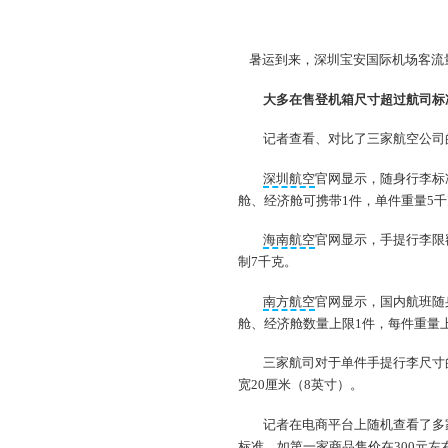
暑运到来，深圳宝安国际机场客流
大多在售登机箱尺寸超过航司标
记者查看、对比了三家航空公司
深圳航空
官网显示，随身行李标
舱、经济舱可携带1件，单件重量5
海南航空
官网显示，手提行李限
制7千克。
南方航空
官网显示，国内航班随
舱、经济舱数量上限1件，每件重量
三家航司对于单件手提行李尺寸的
宽20厘米（8英寸）。
记者在电商平台上随机查看了多
标准。如第一家商品售价在300元左右