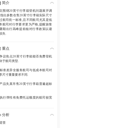
简介
文围绕20英寸行李箱登机问题展开调
,指出多数在售20英寸行李箱实际尺寸
过航司统一标准,且不同航司尤其是低
本航司对行李要求更为严格,提醒旅客
暑期出行高峰提前核对行李政策以避
损失.
重点
. 争议焦点20英寸行李箱能否免费登机
决于航司类型.
. 标准差异全服务航司与低成本航司对
李尺寸重量要求不同.
. 产品失真市售20英寸行李箱普遍超标
. 执行弹性有免费托运额度的航司较宽
. 预防措施购票时需仔细阅读行李政策.
分析
 背景