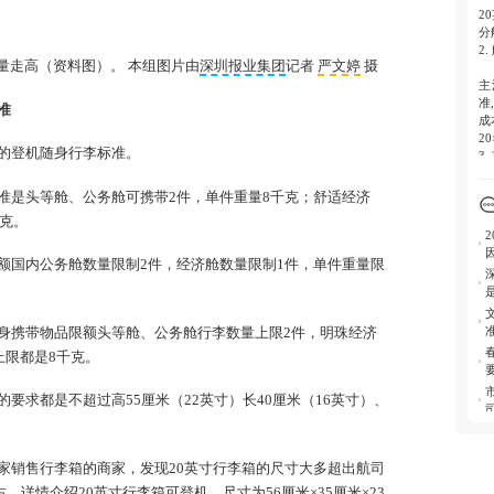
2
分
2
量走高（资料图）。 本组图片由
深圳报业集团
记者
严文婷
摄
主
准
准
成
20
的登机随身行李标准。
3
电
准是头等舱、公务舱可携带2件，单件重量8千克；舒适经济
超
千克。
差
4
额国内公务舱数量限制2件，经济舱数量限制1件，单件重量限
多
际
5.
身携带物品限额头等舱、公务舱行李数量上限2件，明珠经济
旅
上限都是8千克。
购
要求都是不超过高55厘米（22英寸）长40厘米（16英寸）、
家销售行李箱的商家，发现20英寸行李箱的尺寸大多超出航司
，详情介绍20英寸行李箱可登机，尺寸为56厘米×35厘米×23