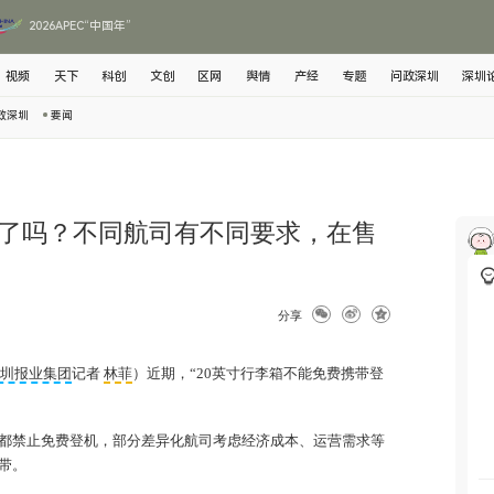
2026APEC“中国年”
视频
天下
科创
文创
区网
舆情
产经
专题
问政深圳
深圳
政深圳
要闻
了吗？不同航司有不同要求，在售
分享
深圳报业集团
记者
林菲
）
近期，“20英寸行李箱不能免费携带登
箱都禁止免费登机，部分差异化航司考虑经济成本、运营需求等
带。