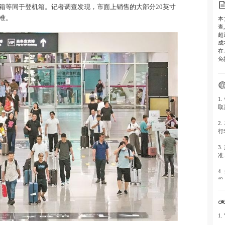
李箱等同于登机箱。记者调查发现，市面上销售的大部分20英寸
准。
本
查
超
成
在
免
1
取
2
行
3
准.
4
松.
5
1.