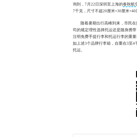
询到，7月22日深圳至上海的
春秋航
7千克，尺寸不超20厘米×30厘米×4
随着暑期出行高峰到来，市民在
司的规定理性选择托运还是随身携带
注明免费手提行李和托运行李的重量
如上述3个品牌行李箱，自重在3至
托运。