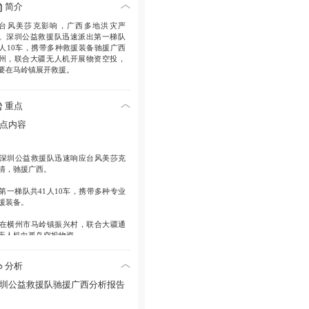
简介
台风美莎克影响，广西多地洪灾严
。深圳公益救援队迅速派出第一梯队
1人10车，携带多种救援装备驰援广西
州，联合大疆无人机开展物资空投，
要在马岭镇展开救援。
重点
点内容
. 深圳公益救援队迅速响应台风美莎克
情，驰援广西。
. 第一梯队共41人10车，携带多种专业
援装备。
. 在横州市马岭镇振兴村，联合大疆通
无人机向孤岛空投物资。
分析
圳公益救援队驰援广西分析报告