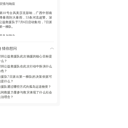
. 灾情与响应
第10号台风美莎克影响，广西中部南
降暴雨到大暴雨，53条河流超警。深
公益救援队于7月6日启动集结，7日派
第一梯队。
. 装备与能力
援队携带充气动力艇、救援飞翼、卫
猜你想问
电话、医疗模块箱等，展现其专业性
全面性。
深圳公益救援队此次驰援的核心目标是
什么？
. 现场协作
深圳公益救援队在此次行动中扮演什么
角色？
合大疆工作人员使用无人机向孤岛运
救援队7日派出第一梯队的决策依据可
物资，体现科技与人力结合。
能是什么？
. 意义与启示
救援队通过哪些方式向孤岛运送物资？
民间救援力量参与救灾体现了什么社会
次行动彰显民间救援力量在重大灾害
共治理念？
的重要作用，也展示了深圳的社会责
感。