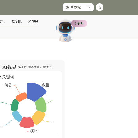
中文(简)
论坛
数字报
文博会
小新AI
AI视界
（以下内容由AI生成，仅供参考）
关键词