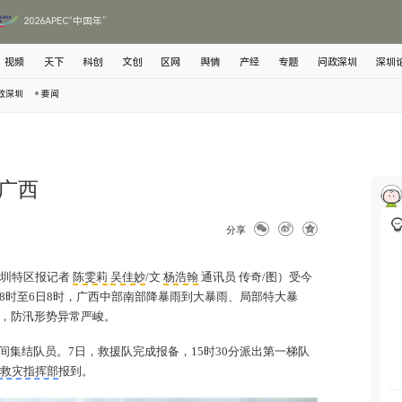
2026APEC“中国年”
视频
天下
科创
文创
区网
舆情
产经
专题
问政深圳
深圳
政深圳
要闻
广西
分享
深圳特区报记者
陈雯莉
吴佳妙
/文
杨浩翰
通讯员 传奇/图）受今
5日8时至6日8时，广西中部南部降暴雨到大暴雨、局部特大暴
水，防汛形势异常严峻。
间集结队员。7日，救援队完成报备，15时30分派出第一梯队
救灾指挥部
报到。