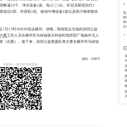
1
营帐篷10个、净水装备1套、电小二3台、菲尼克斯强光灯2
星电话2部、对讲机1批、移动中继设备1套以及医疗物资模块
受
部
圳
出
7日17时30分许抵达横州。傍晚，陆续抵达当地的深圳公益
大疆
工作人员在横州市马岭镇振兴村临时指挥部广场操作无人
2
资（右图）。接下来，深圳公益救援队将主要在横州市马岭镇
救
星
和
编辑：刘晓宇
3
手机扫一扫打开当前页面
联
送
4
此
中
任