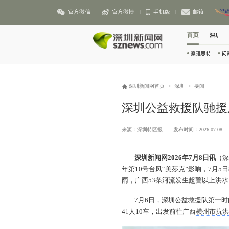
官方微信
官方微博
手机版
邮箱
首页
深圳
察理思特
问
深圳新闻网首页
>
深圳
>
要闻
深圳公益救援队驰援
来源：深圳特区报
发布时间：2026-07-08
深圳新闻网2026年7月8日讯
（
年第10号台风“美莎克”影响，7月
雨，广西53条河流发生超警以上洪
7月6日，深圳公益救援队第一时
41人10车，出发前往广西
横州市抗洪