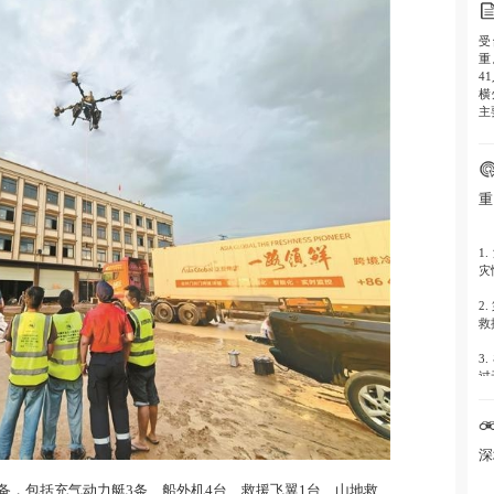
受
重
4
横
主
重
1
灾
2
救
3
过
深
备，包括充气动力艇3条、船外机4台、救援飞翼1台、山地救