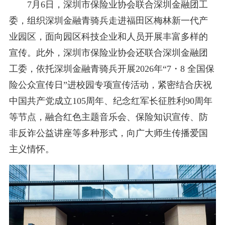
7月6日，深圳市保险业协会联合深圳金融团工
委，组织深圳金融青骑兵
走进
福田区梅林新一代产
业园区，面向园区科技企业和人员开展丰富多样的
宣传。此外，深圳市保险业协会还联合深圳金融团
工委，依托深圳金融青骑兵开展2026年“7・8 全国保
险公众宣传日”进校园专项宣传活动，紧密结合庆祝
中国共产党成立105周年、纪念红军长征胜利90周年
等节点，融合红色主题音乐会、保险知识宣传、防
非反诈公益讲座等多种形式，向广大师生传播爱国
主义情怀。