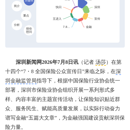
关键词
简介
重点
分析
猜你
想问
深圳新闻网2026年7月8日讯
（记者
汤莎
）在第
十四个“7・8 全国保险公众宣传日”来临之际，在
深
圳金融监管局
指导下，根据中国保险行业协会统一
部署，深圳市保险业协会组织开展一系列形式多
样、内容丰富的主题宣传活动，让保险知识贴近群
众、服务民生、赋能高质量发展，以实际行动奋力
谱写金融“五篇大文章”，为金融强国建设贡献深圳保
险力量。