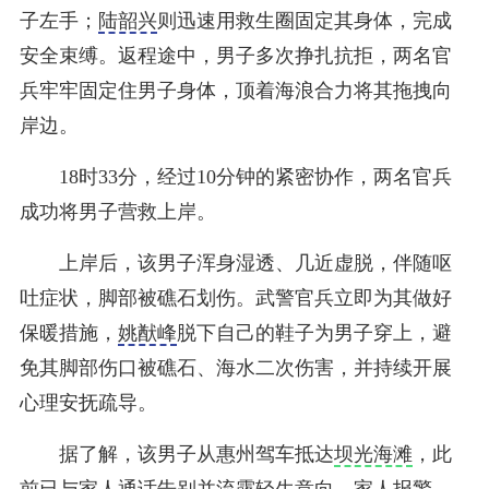
子左手；
陆韶兴
则迅速用救生圈固定其身体，完成
安全束缚。返程途中，男子多次挣扎抗拒，两名官
兵牢牢固定住男子身体，顶着海浪合力将其拖拽向
岸边。
18时33分，经过10分钟的紧密协作，两名官兵
成功将男子营救上岸。
上岸后，该男子浑身湿透、几近虚脱，伴随呕
吐症状，脚部被礁石划伤。武警官兵立即为其做好
保暖措施，
姚猷峰
脱下自己的鞋子为男子穿上，避
免其脚部伤口被礁石、海水二次伤害，并持续开展
心理安抚疏导。
据了解，该男子从惠州驾车抵达
坝光海滩
，此
前已与家人通话告别并流露轻生意向。家人报警