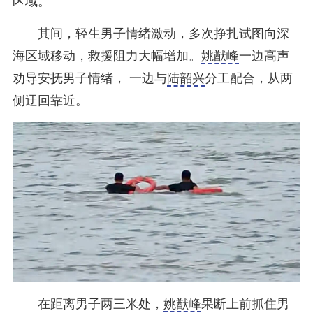
区域。
其间，轻生男子情绪激动，多次挣扎试图向深
海区域移动，救援阻力大幅增加。
姚猷峰
一边高声
劝导安抚男子情绪， 一边与
陆韶兴
分工配合，从两
侧迂回靠近。
在距离男子两三米处，
姚猷峰
果断上前抓住男