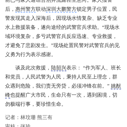
后，
惠州警方
联动
深圳大鹏警方
锁定男子位置，民
警发现其走入深海后，因现场水情复杂、缺乏专业
水上救援装备，遂向途经的武警官兵求助。
“现场水
域环境复杂，多亏武警官兵反应迅速、专业救援，
才避免了悲剧发生。”现场处置民警对武警官兵的见
义勇为行为表示感谢。
谈及此次救援，
陆韶兴
表示： “作为军人、班长
和党员，人民武警为人民，秉持人民至上理念，群
众遇到危险，我们责无旁贷，必须冲锋在前。”
姚猷
峰
也提醒广大市民，生命只有一次，遇到困境，切
勿极端行事，要珍惜生命。
记者：林玟珊 熊三有
审核：张玲