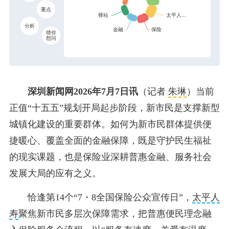
重点
分析
猜你
想问
深圳新闻网2026年7月7日讯
（记者
朱琳
）当前
正值“十五五”规划开局起步阶段，新市民是支撑新型
城镇化建设的重要群体。如何为新市民群体提供便
捷暖心、覆盖全面的金融保障，既是守护民生福祉
的现实课题，也是保险业深耕普惠金融、服务社会
发展大局的应有之义。
恰逢第14个“7・8全国保险公众宣传日”，
太平人
寿
聚焦新市民多层次保障需求，把普惠便民理念融