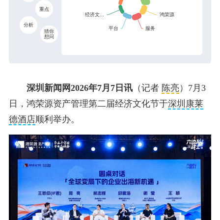
重点
分析
猜你
想问
深圳新闻网2026年7月7日讯
（记者
陈亮
）7月3
日，鸿荣源资产管理第二届经济文化节于
深圳康莱
德酒店
顺利举办。