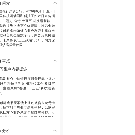
简介
信银行深圳分行于2026年6月1日至5日
展科技活动周和科技工作者日宣传活
，主题为“奋进‘十五五’科技谱新篇”。
动通过线上线下立体矩阵，展示金融
技创新成果如核心业务系统全栈自主
控和普惠金融数字化，并普及惠民服
。未来将以“三三战略”指引，助力深
经济高质量发展。
重点
闻重点内容提炼
活动核心
中信银行深圳分行集中举办
026年科技活动周和科技工作者日宣
，主题聚焦“奋进‘十五五’科技谱新
”。
创新成果展示
线上通过微信公众号推
，线下利用营业网点电子屏，系统展
包括核心业务系统全栈自主可控、云
生“苍穹工程”等六大领域金融科技标
成果。
分析
社会价值
以立体化宣传矩阵普及金融