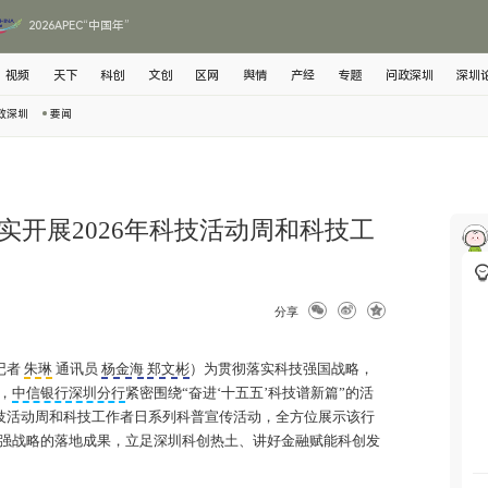
2026APEC“中国年”
视频
天下
科创
文创
区网
舆情
产经
专题
问政深圳
深圳
政深圳
要闻
实开展2026年科技活动周和科技工
分享
记者
朱琳
通讯员
杨金海
郑文彬
）为贯彻落实科技强国战略，
，
中信银行深圳分行
紧密围绕“奋进‘十五五’科技谱新篇”的活
科技活动周和科技工作者日系列科普宣传活动，全方位展示该行
强战略的落地成果，立足深圳科创热土、讲好金融赋能科创发