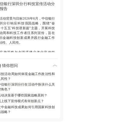
技知识，践行“让财富有温度”服务理
信银行深圳分行科技宣传活动分
，赋能深圳科创产业发展。
报告
战略方向
未来将深度对接深圳科创需
活动背景与目标
2026年6月，中信银行
，以高质量金融服务书写金融“五篇大
圳分行响应科技强国战略，围绕“奋
章”，护航经济高质量发展。
‘十五五’科技谱新篇”主题，开展科技
动周和科技工作者日系列宣传，旨在
示金融科技创新成果并践行金融工作
治性、人民性。
实施策略与创新
搭建立体化宣传矩
，线上利用微信公众号发布专题推
，系统介绍六大领域成果包括核心业
猜你想问
系统全栈自主可控和云原生“苍穹工
”；线下在营业网点通过电子屏播放主
科技活动周如何体现金融工作政治性和
海报，结合厅堂客流普及知识，创新
人民性？
在于双轨模式提升覆盖面和互动性。
中信银行深圳分行在活动中扮演什么关
键角色？
成果与社会效益
活动全面呈现金融科
活动决策基于哪些国家战略原则？
自立自强落地实践，强化“让财富有温
”服务理念，直接拉近科技与市民距
线上线下宣传模式有何创新点？
，赋能深圳科创产业发展。
文中金融科技成果如何引用国家科技创
新战略？
未来发展规划
面向“十五五”，分行将
写金融“五篇大文章”，以“三三战略”深
对接深圳科创需求，推动经济高质量
展和民生服务升级。