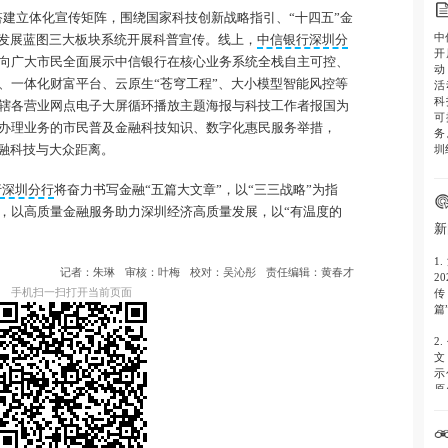
搭建立体化宣传矩阵，围绕国家科技创新战略指引、“十四五”金
中
新发展蓝图三大板块系统开展科普宣传。线上，
中信银行深圳分
开
向广大市民全面展示中信银行在核心业务系统全栈自主可控、
动
、一体化财富平台、云原生“苍穹工程”、大小模型智能风控等
活
科
辖各营业网点电子大屏循环播放主题海报与科技工作者报国为
可
办理业务的市民普及金融科技知识、数字化惠民服务举措，
务
圳
金融科技与大众距离。
行深圳分行
将奋力书写金融“五篇大文章”，以“三三战略”为指
，以高质量金融服务助力深圳经济高质量发展，以“有温度的
新
1.
记者：朱琳
审核：叶梅
校对：吴沁彤
责任编辑：黄春才
2
手机扫一扫打开当前页面
传
篇
2.
文
示
原
杆
3.