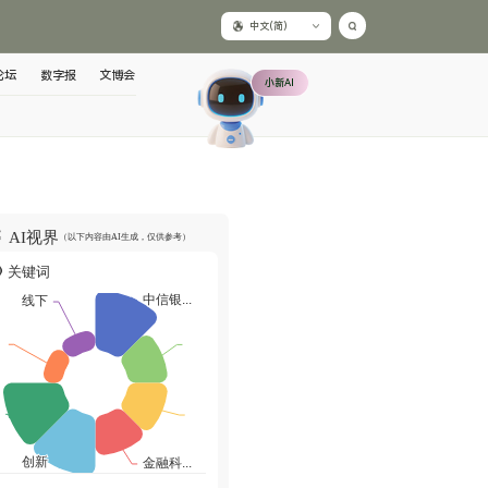
中文(简)
论坛
数字报
文博会
小新AI
AI视界
（以下内容由AI生成，仅供参考）
关键词