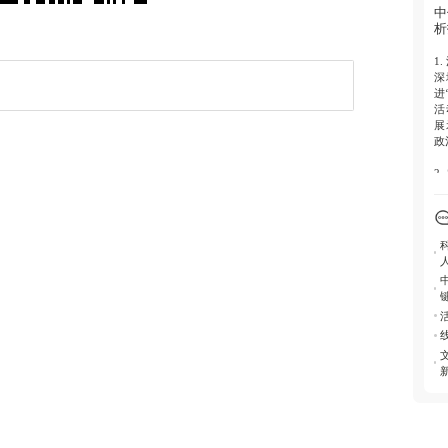
科
中
念
析
4.
1.
求
深
文
进
活
展
政
2.
阵
文
务
程
题
点
3.
技
度
离
4.
书
度
发