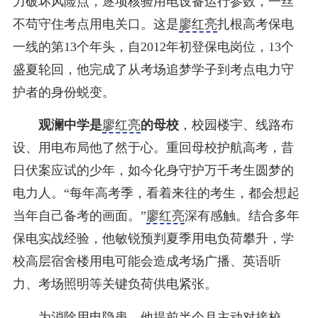
力破坏风险点，逐项核验用电设备运行参数，一丝
不苟守住考点用电关口。这是
廖红亮
扎根高考保电
一线的第13个年头，自2012年初登保电岗位，13个
盛夏轮回，他完成了从考场追梦学子到考点电力守
护者的身份蜕变。
观澜中学是
廖红亮
的母校
，校园楼宇、线路布
设、用电布局他了然于心。重回母校护航高考，昔
日伏案应试的少年，如今化身守护万千考生圆梦的
电力人。“每年高考季，看着来往的考生，都会想起
当年自己备考的画面。”
廖红亮
深有感触。结合多年
保电实战经验，他敏锐预判夏季用电负荷攀升，学
校高层宿舍楼用电可能会造成考场广播、英语听
力、考场照明等关键负荷供电紧张。
为消除用电隐患，他提前半个月主动对接校