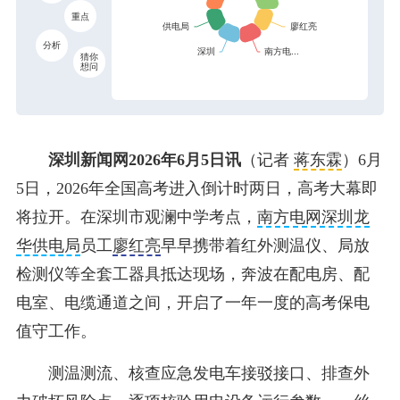
重点
分析
猜你
想问
深圳新闻网2026年6月5日讯
（记者
蒋东霖
）
6月
5日，2026年全国高考进入倒计时两日，高考大幕即
将拉开。在深圳市观澜中学考点，
南方电网深圳龙
华供电局
员工
廖红亮
早早携带着红外测温仪、局放
检测仪等全套工器具抵达现场，奔波在配电房、配
电室、电缆通道之间，开启了一年一度的高考保电
值守工作。
测温测流、核查应急发电车接驳接口、排查外