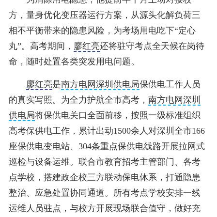
方，量身优化变压器运行方案，从源头化解负荷三
相不平衡带来的隐患风险，为考场用电吃下“定心
丸”。高考期间，
廖红亮
还将驻守考点全天候在岗待
命，随时处置各类突发用电问题。
廖红亮
是
南方电网深圳供电局
保供电工作人员
的真实写照。为全力护航全市高考，
南方电网深圳
供电局
将保供电关口全面前移，按照一级标准组织
高考保供电工作，累计出动1500余人对深圳全市166
座保供电变电站、304条重点保供电线路开展拉网式
巡检与设备运维。联合市教育招考主管部门、各考
点学校，搭建政企校三方联动保电体系，打通隐患
整治、应急处置协同通道。所有考点学校安排一线
运维人员驻点，与校方开展现场联合值守，做好充