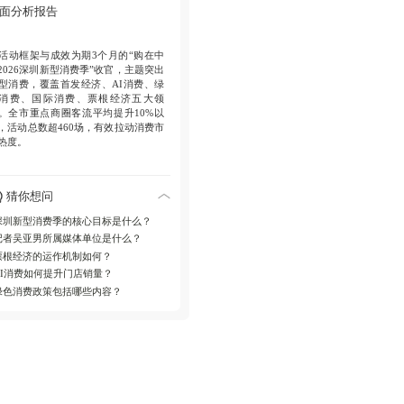
面分析报告
多领域消费热潮
夜间经济案例包括盐
港夜市和欢乐港湾灯光秀；国际消费
活动框架与成效
为期3个月的“购在中
化措施含双语服务与离境退税提速，
2026深圳新型消费季”收官，主题突出
山区派发千万级入境消费券。
型消费，覆盖首发经济、AI消费、绿
消费、国际消费、票根经济五大领
。全市重点商圈客流平均提升10%以
，活动总数超460场，有效拉动消费市
热度。
亮点深度解析
首发经济表现抢眼，前
猜你想问
壹方城咖啡活动4天吸引75万人次，客
同比增40%；星河WORLD·COCO Park
深圳新型消费季的核心目标是什么？
堡节带动客流增68%。AI消费创新体
记者吴亚男所属媒体单位是什么？
，荣耀人形机器人活动提升门店客流
票根经济的运作机制如何？
3%、销量70%。绿色消费与票根经济结
，凭粤BA票根享折扣商户超5000家。
AI消费如何提升门店销量？
绿色消费政策包括哪些内容？
多维度经济拓展
好物市集七大商圈联
，龙岗星河COCO Park践行低碳理
，客流涨8%。甜蜜经济发放3.5万份礼
，夜间经济以盐田港夜市等推动全域
游。国际消费升级包括重点商圈双语
务全覆盖，深圳湾万象城离境退税提
，南山区入境消费券派发。