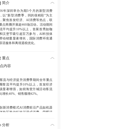
简介
026年深圳举办为期3个月的新型消费
，以“新型消费季，圳的很精彩”为主
，聚焦首发经济、AI消费等热点，联
重点商圈开展超460场活动。活动期间
流平均提升10%以上，首展首秀如咖
和汉堡节吸引超百万参与，AI科技体
带动销量显著增长，国际消费环境通
双语服务和离境退税优化。
重点
点内容
客流与经济提升
消费季期间全市重点
圈客流平均提升10%以上，首发经济
级显著增强，如前海壹方城活动客流
比增长40%、销售额增42%。
创新消费模式
AI消费前沿产品如机器
体验区推动科技沉浸式消费，荣耀活
门店日均客流环比增53%。票根经济
现“观赛+消费”双向赋能，绿色消费政
分析
叠加有奖发票惠及万家。