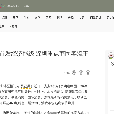
2026APEC“中国年”
视频
天下
科创
文创
区网
舆情
产经
专题
问政深圳
深圳
政深圳
要闻
首发经济能级 深圳重点商圈客流平
分享
深圳特区报记者
吴亚男
）近日，为期3个月的“购在中国2026深
重点商圈客流平均提升10%以上。本次活动以“新型消费季，圳
AI消费、绿色消费、国际消费、票根经济等消费热点，联动全
开展超460场特色主题活动，消费市场热度节节攀升。
场场有爆款。“美好的咖啡S12”华南首站落地
前海壹方城
，4