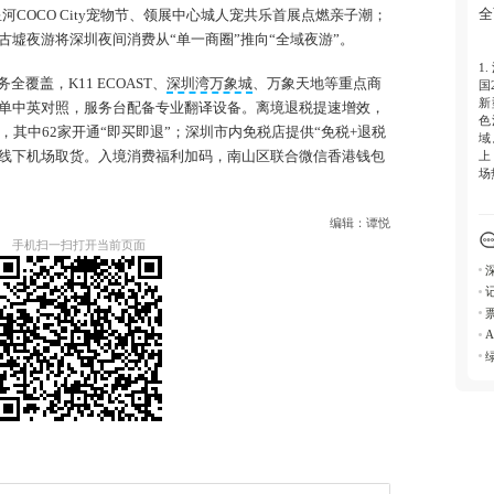
全
河COCO City宠物节、领展中心城人宠共乐首展点燃亲子潮；
墟夜游将深圳夜间消费从“单一商圈”推向“全域夜游”。
3.
田
1.
优
覆盖，K11 ECOAST、
深圳湾万象城
、万象天地等重点商
国
南
新
单中英对照，服务台配备专业翻译设备。离境退税提速增效，
色
，其中62家开通“即买即退”；深圳市内免税店提供“免税+退税
域
上
、线下机场取货。入境消费福利加码，南山区联合微信香港钱包
场
编辑：谭悦
2.
海
手机扫一扫打开当前页面
流
汉
验
5
合
3.
动
念
包
夜
服
速