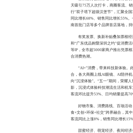
天吸引75万人次打卡，商圈客流、销
行“双子塔下超级汉堡节”，汇聚全国
同比增长68%、销售同比增长55%
南首批门店等多个品牌首店落地，持
有奖发票、换新补贴叠加票根经
和“广东优品购暨深圳之约”促消费
等IP，全市超5000家商户推出凭
合消费热潮。
“AI+”消费，带来科技新体验
合，各大商圈上线AI眼镜、AI陪伴
向“沉浸体验”。“五一”期间，荣耀
影，沉浸式体验科技潮流生活和机车
客流环比提升53%、日均销量提高70
好物市集、消费路线、百场活动，
食+文创+环保+社交”跨界融合，其中
客流同比上涨8%，销售同比增长15
甜蜜经济、萌宠经济、夜间经济