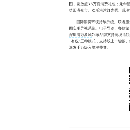
图，发放超3.5万份消费礼包；龙华星
盐田港夜市、欢乐港湾灯光秀、观澜古
国际消费环境持续升级。双语服务全
圈实现导视系统、电子导览、餐饮菜
深圳湾万象城
74家品牌支持离境退税
+有税”三种模式，支持线上一键购
派发千万级入境消费券。