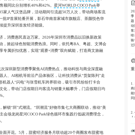
售额同比分别增长40%和42%。
星河WORLD·COCO Park
举
2
35家人气汉堡品牌，活动期间引流超50万人次，带动商场客流
季
。一批IP首展轮番开展，影石华南首家城市旗舰店、茶颜悦色华
题
续提升深圳首发经济能级。
动
客
啡
济，消费惠民直达万家。2026年深圳市消费品以旧换新政策
验
活动，掀起绿色智能消费热浪。同时，依托粤BA、粤超、文博会
过
票根享专属折扣优惠，实现“观赛+消费”双向赋能，打造商文旅融
重
。此次深圳新型消费季聚焦AI消费热点，推动科技与商业深度融
机器人、AI相机等前沿产品体验区，让科技消费从“货架陈列”走
人形机器人“闪电”与张雪机车跨界联动，吸引市民纷纷打卡合
1.
商
文化，带动门店假期日均客流与销量大幅攀升，门店假期日均
能
%。
同
解锁“圳”式潮流。“圳潮流”好物市集七大商圈联动，推动“美
2.
主会场龙岗星河COCO Park绿色循环市集践行低碳消费理念，
人
%。
动
实
策
全面开花。5月，甜蜜经济服务月联动超20个商圈发布甜蜜地