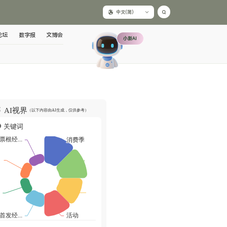
中文(简)
论坛
数字报
文博会
小新AI
AI视界
（以下内容由AI生成，仅供参考）
关键词