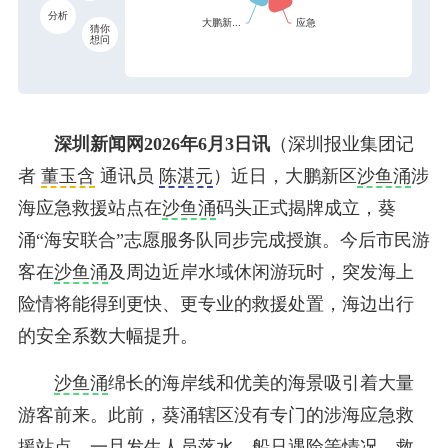
分析
猜你
想问
深圳新闻网2026年6月3日讯
（深圳报业集团记
者
董玉含
通讯员
陈湛元
）近日，大鹏新区
沙鱼涌
涉
海应急救援站点在
沙鱼涌
码头正式揭牌成立，葵
涌“海安联合”志愿服务队同步完成授旗。今后市民游
客在
沙鱼涌
及周边近岸水域休闲游玩时，突发海上
险情将能得到更快、更专业的救援处置，海边出行
的安全系数大幅提升。
沙鱼涌
绵长的海岸线和优美的海景吸引着大量
游客前来。此前，葵涌辖区没有专门的涉海应急救
援站点，一旦发生人员落水、船只遇险等情况，救