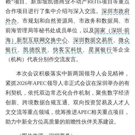
赖”项目、新加坡凯德商业不动产REITs项目等重点
合作项目进行了集中介绍与深入交流。
深圳市政府
外办
、市规划和自然资源局、市政务和数据局、市
前海管理局等秘书处成员单位，以及
国家（深圳·前
海）新型互联网交换中心
、
深圳数据交易所
、
微众
银行
、
凯德投资
、
快客宝科技
、
星展银行
等企业
（机构）代表分别作交流发言。
本次会议积极落实中新两国领导人会见精神，
紧抓2026年APEC领导人非正式会议在深圳举办的有
利契机，依托双边常态化合作机制，聚焦数字经济
创新、跨境数据合规互通、双向投资贸易及人才人
文交流等重点领域，统筹推进APEC相关重点项目，
助力中新全方位高质量的前瞻性伙伴关系建设。