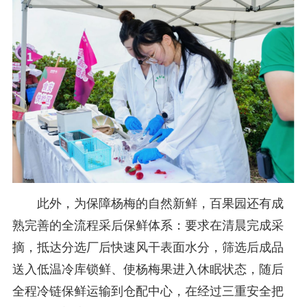
此外，为保障杨梅的自然新鲜，百果园还有成
熟完善的全流程采后保鲜体系：要求在清晨完成采
摘，抵达分选厂后快速风干表面水分，筛选后成品
送入低温冷库锁鲜、使杨梅果进入休眠状态，随后
全程冷链保鲜运输到仓配中心，在经过三重安全把