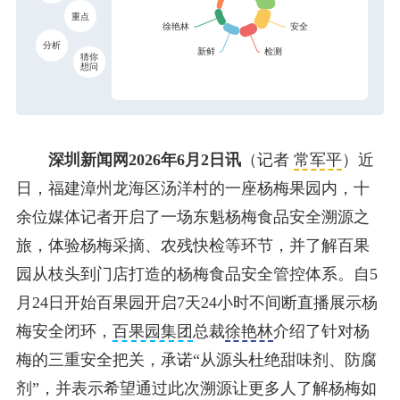
重点
分析
猜你
想问
深圳新闻网2026年6月2日讯
（记者
常军平
）近
日，福建漳州龙海区汤洋村的一座杨梅果园内，十
余位媒体记者开启了一场东魁杨梅食品安全溯源之
旅，体验杨梅采摘、农残快检等环节，并了解百果
园从枝头到门店打造的杨梅食品安全管控体系。自5
月24日开始百果园开启7天24小时不间断直播展示杨
梅安全闭环，
百果园集团
总裁
徐艳林
介绍了针对杨
梅的三重安全把关，承诺“从源头杜绝甜味剂、防腐
剂”，并表示希望通过此次溯源让更多人了解杨梅如