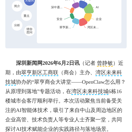
关键词
简介
重点
分析
猜你
想问
深圳新闻网2026年6月2日讯
（记者
曾静敏
）近
期，由
翠亨新区工商联
（商会）主办、
湾区未来科
技城
协办的“翠亨商会大讲堂——OpenClaw怎么用？
从原理到落地”专题活动，在
湾区未来科技城
6栋16
楼城市会客厅顺利举行。本次活动聚焦当前备受关
注的AI智能体技术，吸引了来自中山及周边地区的
企业高管、技术负责人等专业人士齐聚一堂，共同
探讨AI技术赋能企业的实践路径与落地场景。