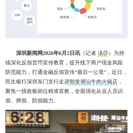
重点
分析
猜你
想问
深圳新闻网2026年6月2日讯
（记者
汤莎
）为持
续深化反假货币宣传教育，提升线下商户现金风险
防范能力，打通金融反假宣传“最后一公里”，近日，
民生银行深圳东门支行走进
朝发潮汕牛肉火锅店
，
聚焦一线收银岗位精准宣教，全面强化从业人员识
假、辨假、防假能力。