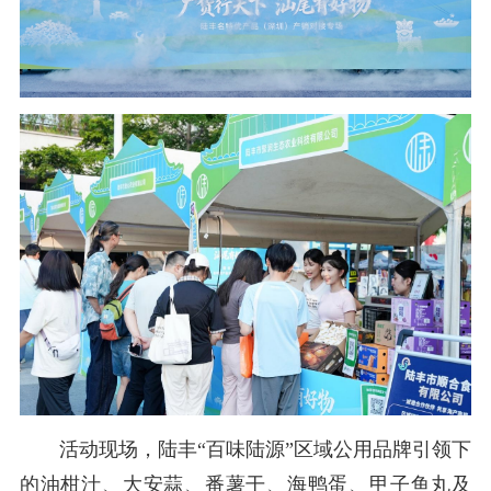
活动现场，陆丰“百味陆源”区域公用品牌引领下
的油柑汁、大安蒜、番薯干、海鸭蛋、甲子鱼丸及