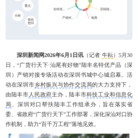
重点
分析
猜你
想问
深圳新闻网2026年6月1日讯
（记者
牛耘
）5月30
日，“广货行天下·汕尾有好物”陆丰名特优产品（深
圳）产销对接专场活动在深圳书城中心城启幕。活
动在深圳市
乡村振兴与协作交流局
的大力支持下，
由陆丰市
人民政府
主办，陆丰市
科技工业和信息化
局
、深圳对口帮扶陆丰工作组承办，旨在落实省
委、省政府“广货行天下”工作部署，深化深汕对口协
作机制，助力“百千万工程”落地见效。