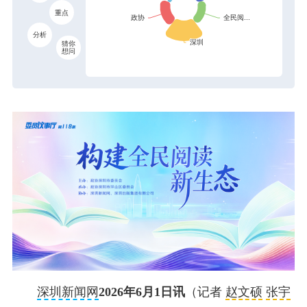
重点
分析
猜你
想问
深圳新闻网
2026年6月1日讯
（记者
赵文硕
张宇