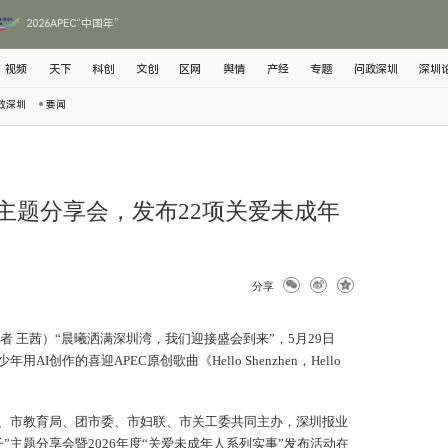
2026APEC“中国年”
视频
天下
科创
文创
区网
舆情
产经
专题
问政深圳
深圳
政深圳
要闻
”主题分享会，发布22项关爱未成年
分享
者 王茜）“晨曦洒满深圳湾，我们迎接盛会到来”，5月29日
I创作的喜迎APEC原创歌曲《Hello Shenzhen，Hello
。
、市教育局、团市委、市妇联、市关工委共同主办，深圳报业
”主题分享会暨2026年度“关爱未成年人系列实事”发布活动在