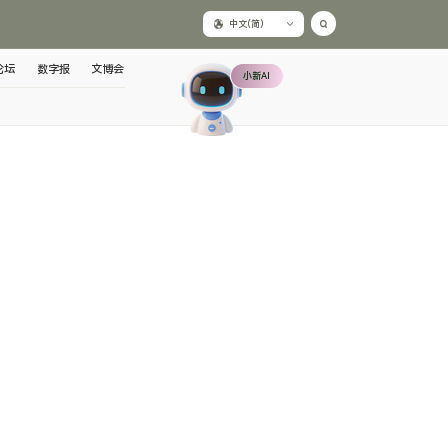
中文(简)
论坛
数字报
文博会
小新AI