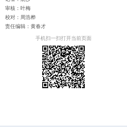
审核：叶梅
校对：周浩桦
责任编辑：黄春才
手机扫一扫打开当前页面