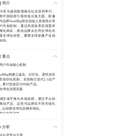
简介
026亚马逊创新领袖论坛在深圳举行，
焦中国创新引领价值出海主题。影像
件品牌SmallRig联合创始人高海燕分享
户共创机制，通过四层体系实现需求
模化响应，推动品牌从生而全球化向
度全球化转型，重塑全球影像产业创
格局。
重点
. 用户共创核心机制
mallRig构建公益化、社区化、柔性供应
及组织化机制，实现每日迭代2.5款产
，累计投放近5000款产品。
. 全球化深度实践
调区域平衡与本地深耕，通过平台协
推动产品、运营与品牌在不同市场扎
，以创新全球化反哺本地化。
. 产业创新迁移
像配件从标准件转向高度场景化解决
分析
案，中国共创能力加速需求识别与规
化，促成产业话语权位移。
. 论坛背景与主题