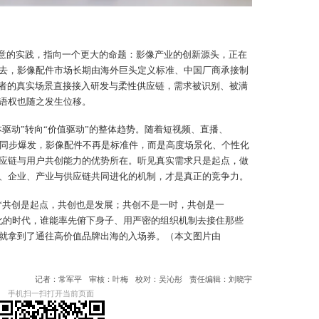
意的实践，指向一个更大的命题：影像产业的创新源头，正在
去，影像配件市场长期由海外巨头定义标准、中国厂商承接制
作者的真实场景直接接入研发与柔性供应链，需求被识别、被满
语权也随之发生位移。
驱动”转向“价值驱动”的整体趋势。随着短视频、直播、
全球同步爆发，影像配件不再是标准件，而是高度场景化、个性化
应链与用户共创能力的优势所在。听见真实需求只是起点，做
、企业、产业与供应链共同进化的机制，才是真正的竞争力。
“共创是起点，共创也是发展；共创不是一时，共创是一
化的时代，谁能率先俯下身子、用严密的组织机制去接住那些
就拿到了通往高价值品牌出海的入场券。（本文图片由
记者：常军平
审核：叶梅
校对：吴沁彤
责任编辑：刘晓宇
手机扫一扫打开当前页面