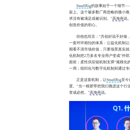
SmallRig
的故事始于一个细节—
架上。这个被多数厂商忽略的微小痛
求没有被满足或被识别。”
高海燕
说
创造价值的初心。
但他也坦言：“共创好说不好做
一套环环相扣的体系：公益化机制让
期看不清市场价值，只要场景真实就
化机制把2万多名专业用户变成“外
面前；柔性供应链机制支撑“规模化
一周；组织化与数字化机制则通过专
正是这套机制，让
SmallRig
至今
度。“当一根胶带把我们拽进这个行
变成必然。”
高海燕
说。