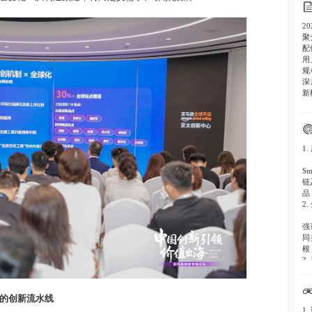
2
聚
配
用
规
深
新
1
S
链
品
2
强
同
根
3
影
方
动的创新流水线
模
1