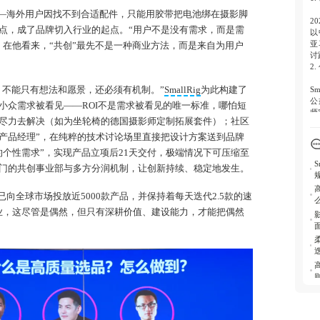
—海外用户因找不到合适配件，只能用胶带把电池绑在摄影脚
2
点，成了品牌切入行业的起点。“用户不是没有需求，而是需
以
亚
。在他看来，“共创”最先不是一种商业方法，而是来自为用户
讨
2
，不能只有想法和愿景，还必须有机制。”
SmallRig
为此构建了
S
公
小众需求被看见——ROI不是需求被看见的唯一标准，哪怕短
师
尽力去解决（如为坐轮椅的德国摄影师定制拓展套件）；社区
反
组
部产品经理”，在纯粹的技术讨论场里直接把设计方案送到品牌
润
的个性需求”，实现产品立项后21天交付，极端情况下可压缩至
产
门的共创事业部与多方分润机制，让创新持续、稳定地发生。
3
S
已向全球市场投放近5000款产品，并保持着每天迭代2.5款的速
8
业，这尽管是偶然，但只有深耕价值、建设能力，才能把偶然
区
与
全
4
影
用
势
语
景