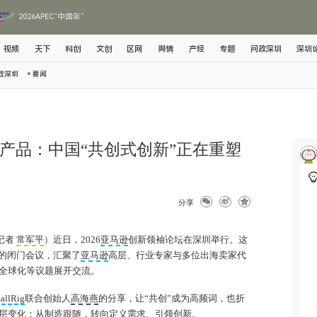
2026APEC“中国年”
视频
天下
科创
文创
区网
舆情
产经
专题
问政深圳
深圳
政深圳
要闻
款产品：中国“共创式创新”正在重塑
分享
记者
常军平
）近日，2026
亚马逊
创新领袖论坛在深圳举行。这
题的闭门会议，汇聚了
亚马逊
高层、行业专家与多位出海卖家代
全球化等议题展开交流。
allRig
联合创始人
高海燕
的分享，让“共创”成为高频词，也折
层变化：从制造跟随，转向定义需求、引领创新。