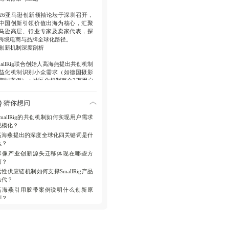
026亚马逊创新领袖论坛于深圳召开，
中国创新引领价值出海为核心，汇聚
马逊高层、行业专家及卖家代表，探
跨境电商与品牌全球化路径。
. 创新机制深度剖析
mallRig联合创始人高海燕提出共创机制
益化机制识别小众需求（如德国摄影
定制案例）；社区化机制整合2万用户
馈；柔性供应链实现21天产品交付；
织化与数字化机制通过共创事业部分
猜你想问
保障创新持续性，支撑每日迭代2.5款
品。
SmallRig的共创机制如何实现用户需求
. 全球化战略演进
规模化？
高海燕提出的深度全球化四关键词是什
mallRig从生而全球化（海外营收占比
么？
5%）转向深度全球化，四关键词包括
影像产业创新源头迁移体现在哪些方
域再平衡、地区再深耕、平台再协同
面？
创新品牌全球化，强调本地痛点驱动
球创新反哺。
柔性供应链机制如何支撑SmallRig产品
. 产业影响与趋势
迭代？
高海燕引用胶带案例说明什么创新原
像产业创新源头从厂商实验室迁移至
则？
户前线，中国借柔性供应链与共创优
，从成本驱动转向价值驱动，加速话
权位移，契合短视频、直播等多元场
爆发需求。