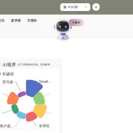
中文(简)
论坛
数字报
文博会
小新AI
AI视界
（以下内容由AI生成，仅供参考）
关键词