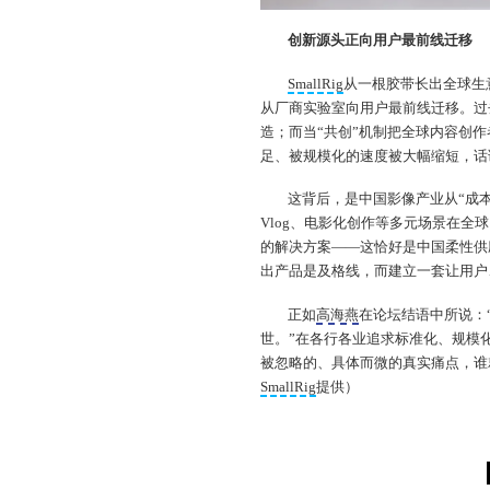
创新源头正向用户最前线迁移
SmallRig
从一根胶带长出全球生
从厂商实验室向用户最前线迁移。过
造；而当“共创”机制把全球内容创
足、被规模化的速度被大幅缩短，话
这背后，是中国影像产业从“成本
Vlog、电影化创作等多元场景在
的解决方案——这恰好是中国柔性供
出产品是及格线，而建立一套让用户
正如
高海燕
在论坛结语中所说：
世。”在各行各业追求标准化、规模
被忽略的、具体而微的真实痛点，谁
SmallRig
提供）