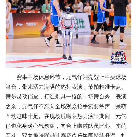
赛事中场休息环节，元气仔闪亮登上中央球场
舞台，带来活力满满的热舞表演。节拍精准卡点、
舞步灵动俏皮，打造别具一格的中场舞台秀。表演
之余，元气仔不忘向全场观众抬手索要掌声，呆萌
互动趣味十足。在现场啦啦队热力演出期间，元气
仔也化身暖心气氛组，向台上啦啦队员比心、卖萌
互动，双向趣味联动让赛场欢乐氛围持续升温，打