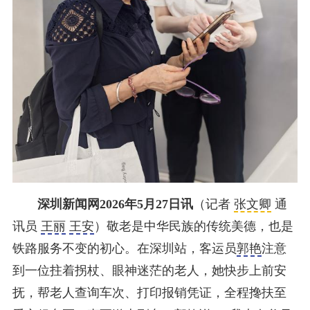
深圳新闻网2026年5月27日讯
（记者
张文卿
通
讯员
王丽
王安
）敬老是中华民族的传统美德，也是
铁路服务不变的初心。在深圳站，客运员
郭艳
注意
到一位拄着拐杖、眼神迷茫的老人，她快步上前安
抚，帮老人查询车次、打印报销凭证，全程搀扶至