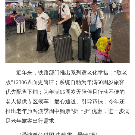
近年来，铁路部门推出系列适老化举措：“敬老
版”12306界面更简洁；系统自动为年满60周岁旅客
优先配售下铺；为年满65周岁无陪伴且行动不便的
老人提供专区候车、爱心通道、引导帮扶；今年还
推出老年旅客淡季周中购票“折上折”优惠，进一步满
足老年旅客出行需求。
（受访单位供图
史静雯
、
景欣
/摄
）