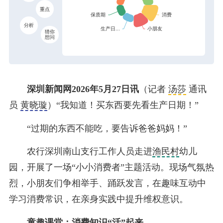
重点
分析
猜你
想问
深圳新闻网2026年5月27日讯
（记者
汤莎
通讯
员
黄晓璇
）“我知道！买东西要先看生产日期！”
“过期的东西不能吃，要告诉爸爸妈妈！”
农行深圳南山支行工作人员走进
渔民村
幼儿
园，开展了一场“小小消费者”主题活动。现场气氛热
烈，小朋友们争相举手、踊跃发言，在趣味互动中
学习消费常识，在亲身实践中提升维权意识。
童趣课堂：消费知识“活”起来