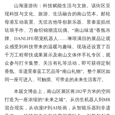
山海漫游街：科技赋能生活与文旅。该街区呈
现科技与文化、旅游、生活融合的南山范本。邮轮
母港互动装置、无弦吉他等创新乐器、景泰蓝掐丝
珐琅手作、万龠织锦潮流玩偶、“南山味道”香氛吊
牌、DANLIFE萌宠机器人……琳琅满目的展品让观
众感受到科技带来的温暖与趣味。现场还设置了百
千万工程帮扶成果展示及南山文体伴手礼专区，观
众参与打卡集赞、关注有礼等活动，即可获得定制
香氛、非遗景泰蓝工艺品等“南山礼物”。整个展区如
同一座可进入、可触摸、可带走的未来生活客厅。
本届文博会上，南山区展区将282平方米的空间
打造为一座浓缩的“未来之城”。从仿生机器人到MR
混合现实，从动漫IP到AI绘画，从智能乐器到非遗