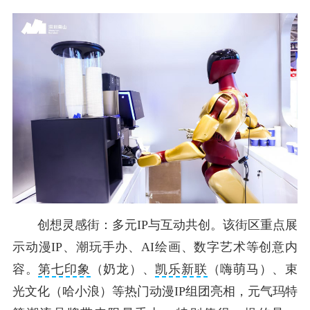
创想灵感街：多元IP与互动共创。该街区重点展
示动漫IP、潮玩手办、AI绘画、数字艺术等创意内
容。
第七印象
（奶龙）、
凯乐新联
（嗨萌马）、束
光文化（哈小浪）等热门动漫IP组团亮相，元气玛特