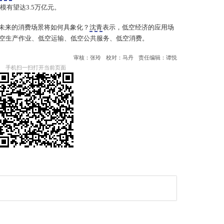
模有望达3.5万亿元。
未来的消费场景将如何具象化？
沈青
表示，低空经济的应用场
空生产作业、低空运输、低空公共服务、低空消费。
审核：张玲
校对：马丹
责任编辑：谭悦
手机扫一扫打开当前页面