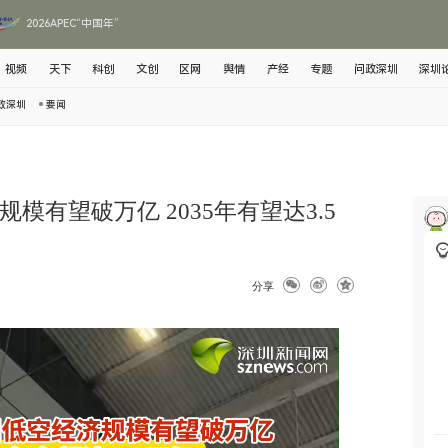
2026APEC“中国年”
视频
天下
科创
文创
区网
舆情
产经
专题
问政深圳
深圳
政深圳
要闻
规模有望破万亿 2035年有望达3.5
分享