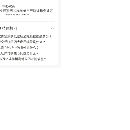
、核心观点
. 发展预测2026年低空经济规模突破万
元，2035年达3.5万亿元。
. 场景体系低空生产作业、运输、公共
猜你想问
务、消费构成四大核心板块。
沈青预测的低空经济规模数据是多少？
低空经济的四大应用场景是什么？
、产业价值
沈青在论坛中的身份是什么？
. 规模预测为行业提供明确发展预期。
论坛探讨的核心问题是什么？
. 场景分类框架推动应用落地实践。
3.5万亿规模预测对应的时间节点？