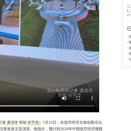
二
1
亿
2
服
三
1
2
记者
潘润华
剪辑
张宇杰
）5月25日，在低空经济文旅创新论坛
沈青
发表主旨演讲。他指出，预计到2026年中国低空经济规模