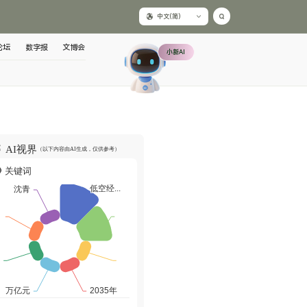
中文(简)
论坛
数字报
文博会
小新AI
AI视界
（以下内容由AI生成，仅供参考）
关键词