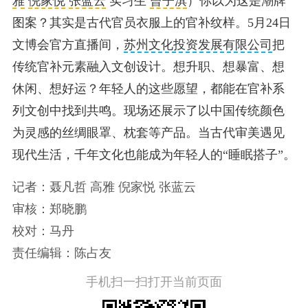
雅
倪家悦
张蓝云
实习生
曾子淇
）你以为这是潮牌
图案？其实是古代官员衣服上的官补纹样。5月24日
文博会官方直播间，
苏州文化投资发展有限公司
把
传统官补元素融入文创设计。
想升职、想暴富、想
休闲、想好运？年轻人的这些愿望，都能在官补系
列文创中找到共鸣。
现场还展示了以中国传统颜色
为灵感的丝绸眼罩、枕套等产品。当古代审美遇见
现代生活，千年文化也能成为年轻人的“睡眠搭子”。
记者：聂凡哲 高雅 倪家悦 张蓝云
审核：郑晓鹏
校对：马丹
责任编辑：陈占友
手机扫一扫打开当前页面