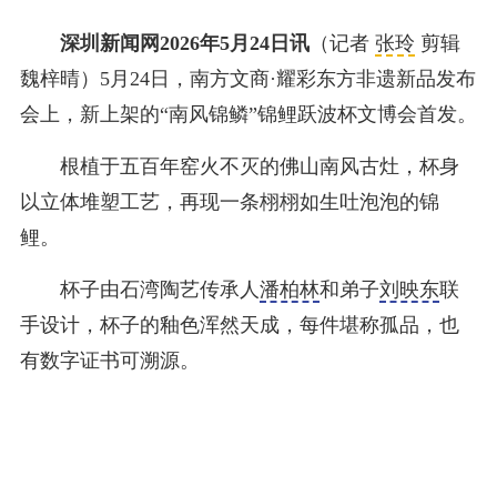
深圳新闻网2026年5月24日讯
（记者
张玲
剪辑
魏梓晴）5月24日，南方文商·耀彩东方非遗新品发布
会上，新上架的“南风锦鳞”锦鲤跃波杯文博会首发。
根植于五百年窑火不灭的佛山南风古灶，杯身
以立体堆塑工艺，再现一条栩栩如生吐泡泡的锦
鲤。
杯子由石湾陶艺传承人
潘柏林
和弟子
刘映东
联
手设计，杯子的釉色浑然天成，每件堪称孤品，也
有数字证书可溯源。