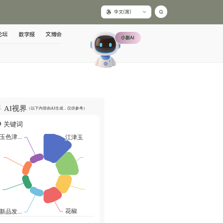
中文(简)
论坛
数字报
文博会
小新AI
AI视界
（以下内容由AI生成，仅供参考）
关键词