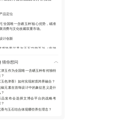
产品价值
香安神助眠功能与玉石养颜特性结
产品定位
，花椒元素赋予首饰时尚感，体现健
理念与文化创新。
托'全国唯一含硒玉种'核心优势，瞄准
康消费与文化收藏双重市场。
设计创新
 材质跨界沉香与玉石功能互补（安神
养颜）
 元素创新花椒符号突破珠宝设计边界
猜你想问
 美学表达棕褐沉香色系强化东方典雅气
江津玉作为全国唯一含硒玉种有何独特
性？
文化赋能
《玉色津香》如何实现材质跨界融合？
花椒元素在首饰设计中的象征意义是什
度融合江津地域物产（沉香/花椒），
么？
过'玉色津香''花椒怒放'等命名强化巴渝
化标识，提升产品叙事深度。
新品发布会选择文博会平台的战略考
量？
平台策略
沉香与玉石结合体现哪些养生理念？
择文博会国家级文化展会首发，精准
达文化产业受众，放大'文化+健康'产
定位传播效应。