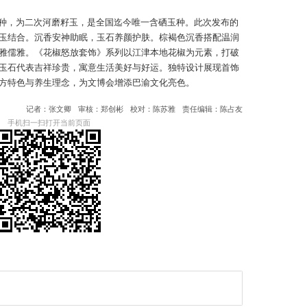
种，为二次河磨籽玉，是全国迄今唯一含硒玉种。此次发布的
玉结合。沉香安神助眠，玉石养颜护肤。棕褐色沉香搭配温润
雅儒雅。《花椒怒放套饰》系列以江津本地花椒为元素，打破
玉石代表吉祥珍贵，寓意生活美好与好运。独特设计展现首饰
方特色与养生理念，为文博会增添巴渝文化亮色。
记者：张文卿
审核：郑创彬
校对：陈苏雅
责任编辑：陈占友
手机扫一扫打开当前页面