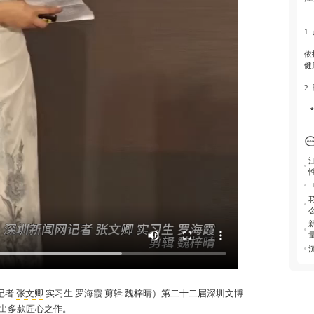
3.
沉
1.
合
康
依
健
2.
-
+
-
-
质
3.
深
通
文
4.
选
触
品
记者
张文卿
实习生 罗海霞 剪辑 魏梓晴）第二十二届深圳文博
出多款匠心之作。