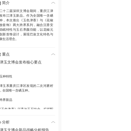
简介
二十二届深圳文博会期间，重庆江津
发布江津玉新品。作为全国唯一含硒
种，本次推出《玉色津香》与《花椒
放套饰》两大跨界系列，融合沉香安
助眠特性与玉石养颜功能，以花椒元
创新首饰设计，展现巴渝文化特色与
康生活理念。
重点
津玉文博会发布核心要点
玉种特性
津玉系重庆江津区发现的二次河磨籽
，全国唯一含硒玉种。
跨界新品
 《玉色津香》沉香与玉石结合，棕褐配
呈现东方典雅
 《花椒怒放套饰》以江津花椒为设计元
分析
，寓意吉祥美好
津玉文博会新品战略分析报告