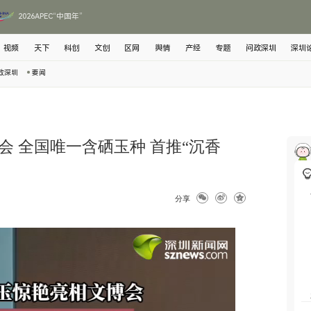
2026APEC“中国年”
视频
天下
科创
文创
区网
舆情
产经
专题
问政深圳
深圳
政深圳
要闻
会 全国唯一含硒玉种 首推“沉香
分享