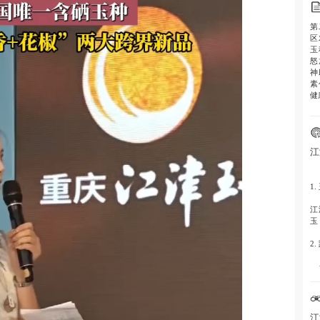
第
区
玉
怒
神
素
健
江
1.
江
玉
2.
-
色
-
素
江