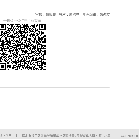
审核：郑晓鹏
校对：周浩桦
责任编辑：陈占友
手机扫一扫打开当前页面
禁止使用
深圳市福田区莲花街道景华社区商报路2号新媒体大厦21层-22层
COPYRIGHT