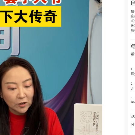
柏
直
式
改
历
重
1.
展
2.
介
3.
播
分