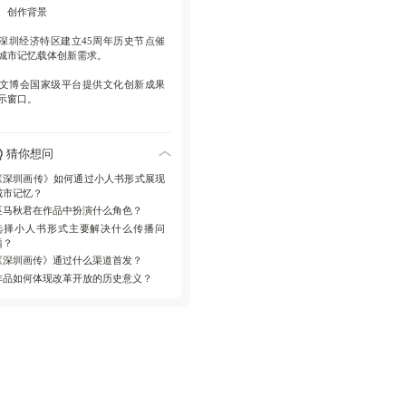
、创作背景
. 深圳经济特区建立45周年历史节点催
城市记忆载体创新需求。
. 文博会国家级平台提供文化创新成果
示窗口。
、内容架构
猜你想问
叙事逻辑
以时间轴线串联关键历史事
《深圳画传》如何通过小人书形式展现
的故事单元。
城市记忆？
巫马秋君在作品中扮演什么角色？
表现手法
每幅画面配独立故事文本，
选择小人书形式主要解决什么传播问
衡视觉与文学叙事。
题？
《深圳画传》通过什么渠道首发？
、传播创新
作品如何体现改革开放的历史意义？
媒介选择
借力小人书便携属性突破历
读物的空间限制。
接受设计
'看得懂'降低认知门槛，'读得
'增强内容黏性。