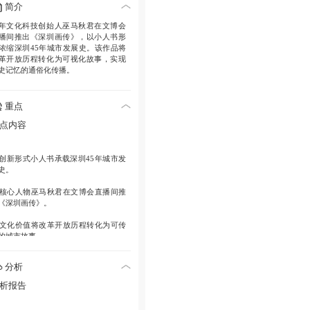
简介
年文化科技创始人巫马秋君在文博会
播间推出《深圳画传》，以小人书形
浓缩深圳45年城市发展史。该作品将
革开放历程转化为可视化故事，实现
史记忆的通俗化传播。
重点
点内容
创新形式
小人书承载深圳45年城市发
史。
核心人物
巫马秋君在文博会直播间推
《深圳画传》。
文化价值
将改革开放历程转化为可传
的城市故事。
分析
析报告