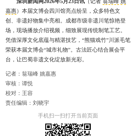
深圳新闻网2026年5月23日讯
（记者
翁瑞峰
姚
嘉惠
）本届文博会四川馆亮点纷呈，众多特色文
创、非遗好物集中亮相。成都市级非遗川笔惊艳登
场，现场播放介绍视频，细致展现传统制笔工艺。
凭借深厚文化底蕴与精湛技艺，“熊猫戏竹”川派毛笔
荣获本届文博会“城市礼物”。古法匠心结合展会平
台，让巴蜀非遗文化绽放新光彩。
记者：翁瑞峰 姚嘉惠
审核：谭悦
校对：王容
责任编辑：刘晓宇
手机扫一扫打开当前页面