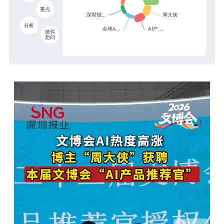
重点
分析
猜你
想问