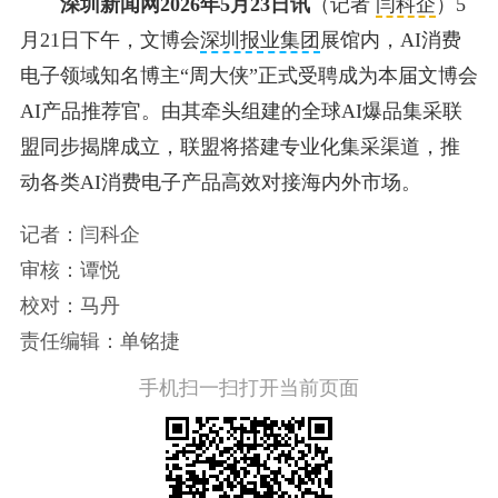
深圳新闻网2026年5月23日讯
（
记者
闫科企
）5
月21日下午，文博会
深圳报业集团
展馆内，AI消费
电子领域知名博主“周大侠”正式受聘成为本届文博会
AI产品推荐官。由其牵头组建的全球AI爆品集采联
盟同步揭牌成立，联盟将搭建专业化集采渠道，推
动各类AI消费电子产品高效对接海内外市场。
记者：闫科企
审核：谭悦
校对：马丹
责任编辑：单铭捷
手机扫一扫打开当前页面