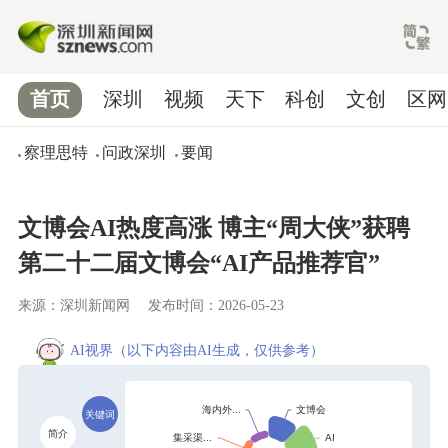
首页
深圳
视频
天下
科创
文创
区网
察理思特
问政深圳
要闻
文博会AI热度高涨 博主“周大侠”获聘
第二十二届文博会“AI产品推荐官”
来源：深圳新闻网
发布时间：2026-05-23
AI视界
（以下内容由AI生成，仅供参考）
关键词
简介