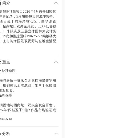
简介
圳观潮顶豪项目2026年4月首开创60亿
销售纪录，5月加推40套房源即售罄。
项目位于前海湾核心区，由华润置
、招商蛇口双央企开发，以3.4低容积
、80米限高及三层立体园林为设计亮
。本次加推建面约198-257㎡纯板楼大
，主打湾海园景双视野与全维生活配
。
重点
 区位稀缺性
海湾最后一块永久无遮挡海景住宅用
，毗邻腾讯全球总部，坐享千亿级城
地标配套。
 品牌保障
润置地与招商蛇口双央企联合开发，
025年'四城五子'顶序作品市场验证成
。
 规划创新
.4超低容积率与80米限高设计，结合约
分析
万平方米超级底盘（含立体园林、花园