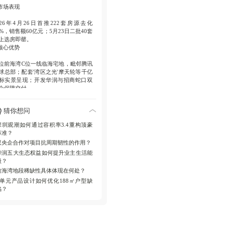
街等），打造城市立体社区。
 市场表现
 产品升级
026年4月26日首推222套房源去化
推房源采用纯板楼设计，建面约198㎡
5%，销售额60亿元；5月23日二批40套
房三卫双套间面宽达16.8米，257㎡户
上选房即罄。
主卧面宽5.8米，配备总统套房。
 核心优势
位前海湾C位一线临海宅地，毗邻腾讯
球总部；配套'湾区之光'摩天轮等千亿
标实景呈现；开发华润与招商蛇口双
企保障交付。
 产品解析
猜你想问
划容积率3.4，限高80米，楼栋密度降
；园林约5.3万㎡三层立体景观；户型
深圳观潮如何通过容积率3.4重构顶豪
推8单元纯板楼，198㎡四房三卫面宽
标准？
6.8米，257㎡主卧套间面宽5.8米。
双央企合作对项目抗周期韧性的作用？
 附加值体系
华润五大生态权益如何提升业主生活能
级？
润提供万象黑金等五大权益，运营万
前海中心、宝安雪花科创城强化片区
前海湾地段稀缺性具体体现在何处？
级。
8单元产品设计如何优化188㎡户型缺
陷？