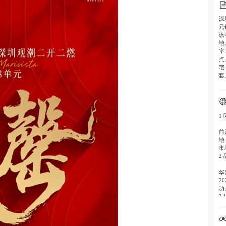
深
元
该
地
率
点
宅
套
1
前
地
市
2
华
2
功
3
3
8