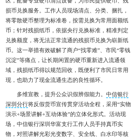
区，配备专业硬币清点设备，为市民提供硬币、残
损币兑换服务。工作人员现场清点、分类、捆扎，
将零散硬币整理为标准卷，按需兑换为常用面额纸
币；针对残损纸币，依据央行兑换标准，精准判定
兑换额度，将无法正常流通的残损币兑换为崭新纸
币。这一举措有效破解了商户“找零难”、市民“零钱
沉淀”等痛点，让长期闲置的硬币重新进入流通领
域，残损纸币得以规范回收，既便利了市民日常用
现，也助力了现金流通生态的良性循环。
多维宣教，提升公众识假辨假能力。
中信银行
深圳分行
将反假货币宣传贯穿活动全程，采用“实物
演示+场景讲解+互动体验”的立体化形式。活动现
场，中信银行深圳华富支行工作人员手持真币实
物，对照讲解光彩光变数字、安全线、白水印等核