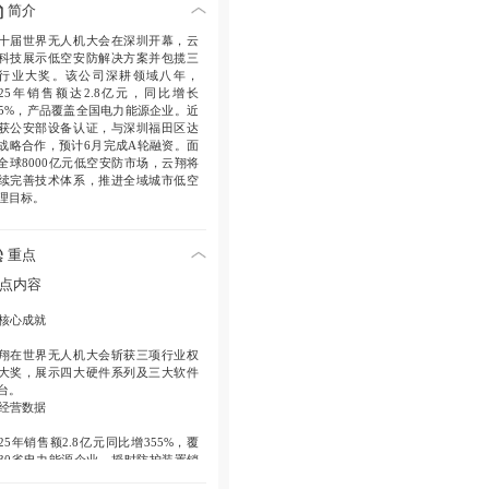
简介
十届世界无人机大会在深圳开幕，云
科技展示低空安防解决方案并包揽三
行业大奖。该公司深耕领域八年，
025年销售额达2.8亿元，同比增长
55%，产品覆盖全国电力能源企业。近
获公安部设备认证，与深圳福田区达
战略合作，预计6月完成A轮融资。面
全球8000亿元低空安防市场，云翔将
续完善技术体系，推进全域城市低空
理目标。
重点
点内容
核心成就
翔在世界无人机大会斩获三项行业权
大奖，展示四大硬件系列及三大软件
台。
经营数据
025年销售额2.8亿元同比增355%，覆
30省电力能源企业，授时防护装置销
全国领先。