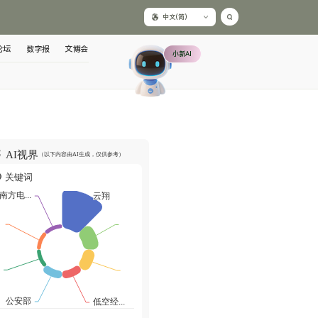
中文(简)
论坛
数字报
文博会
小新AI
AI视界
（以下内容由AI生成，仅供参考）
关键词