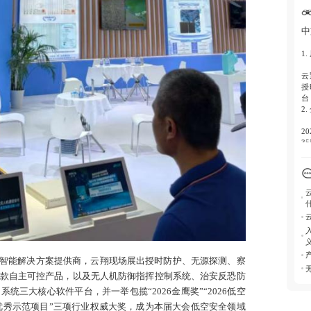
3.
研
中
心
构
1.
4.
云
获
授
签
台
验
2.
5.
2
低
3
空
人
达
销
6.
3.
构
共
安
设
圳
资
4.
智能解决方案提供商，云翔现场展出授时防护、无源探测、察
无
国
款自主可控产品，以及无人机防御指挥控制系统、治安反恐防
三
统三大核心软件平台，并一举包揽“2026金鹰奖”“2026低空
5.
产业优秀示范项目”三项行业权威大奖，成为本届大会低空安全领域