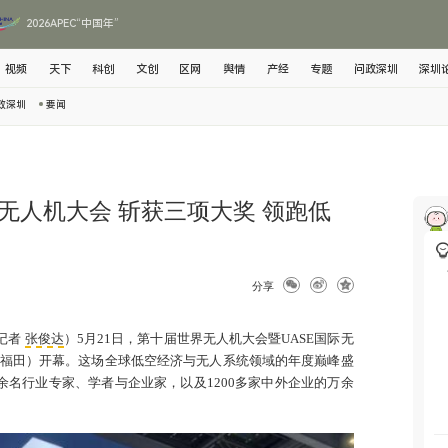
2026APEC“中国年”
视频
天下
科创
文创
区网
舆情
产经
专题
问政深圳
深圳
政深圳
要闻
无人机大会 斩获三项大奖 领跑低
分享
记者
张俊达
）5月21日，第十届世界无人机大会暨UASE国际无
福田）开幕。这场全球低空经济与无人系统领域的年度巅峰盛
余名行业专家、学者与企业家，以及1200多家中外企业的万余