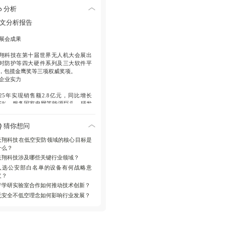
技术布局
分析
发人员占比30%，北京设总部/研发中
文分析报告
，天津建生产基地，全国设分支机
。
展会成果
关键突破
翔科技在第十届世界无人机大会展出
公安部警用装备认证，与深圳福田区
时防护等四大硬件系列及三大软件平
订战略协议，产学研共建省级重点实
，包揽金鹰奖等三项权威奖项。
室。
企业实力
市场预期
025年实现销售额2.8亿元，同比增长
空安全成国家战略刚需，我国首设低
55%，服务国家电网等能源巨头，研发
安全管理本科专业，全球市场规模将
员占比超30%，形成覆盖全国的研产
8000亿元。
网络。
发展路径
猜你想问
战略突破
建协同防御体系，守护关键基础设施
云翔科技在低空安防领域的核心目标是
建河北省无人系统重点实验室；三款
全，为全球低空经济提供中国方案。
什么？
备入选公安部警用装备白名单；与深
云翔科技涉及哪些关键行业领域？
福田区科工信局签署合作协议；A轮融
入选公安部白名单的设备有何战略意
即将收官。
义？
行业趋势
产学研实验室合作如何推动技术创新？
安全不低空成为全球共识，2026年我
无安全不低空理念如何影响行业发展？
首设低空安全管理本科专业，铁路等
大行业市场规模将超千亿元。
技术路径