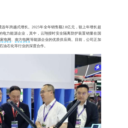
聚
构
市
6.
为
连年跨越式增长。2025年全年销售额2.8亿元，较上年增长超
空
区市的电力能源企业，其中，云翔授时安全隔离防护装置销量在国
规
家电网
、
南方电网
等能源企业的优质供应商。目前，公司正加
石油石化等行业的深度合作。