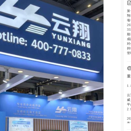
第
翔
项
2
3
期
成
对
持
管
重
1.
云
威
平
2.
2
盖
量