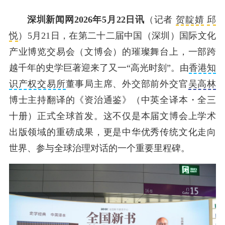
深圳新闻网2026年5月22日讯
（记者
贺靛婧
邱
悦
）5月21日，在第二十二届中国（深圳）国际文化
产业博览交易会（文博会）的璀璨舞台上，一部跨
越千年的史学巨著迎来了又一“高光时刻”。由
香港知
识产权交易所
董事局主席、外交部前外交官
吴高林
博士主持翻译的《资治通鉴》（中英全译本・全三
十册）正式全球首发。这不仅是本届文博会上学术
出版领域的重磅成果，更是中华优秀传统文化走向
世界、参与全球治理对话的一个重要里程碑。