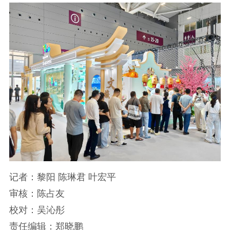
记者：黎阳 陈琳君 叶宏平
审核：陈占友
校对：吴沁彤
责任编辑：郑晓鹏