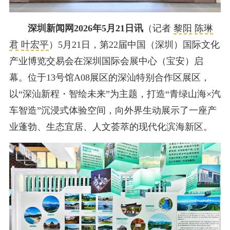
深圳新闻网2026年5月21日讯
（记者
黎阳
陈琳
君
叶宏平
）5月21日，第22届中国（深圳）国际文化
产业博览交易会在深圳国际会展中心（宝安）启
幕。位于13号馆A08展区的深汕特别合作区展区，
以“深汕新程・智绘未来”为主题，打造“青绿山海×汽
车智造”沉浸式体验空间，向外界生动展示了一座产
业蓬勃、生态宜居、人文荟萃的现代化滨海新区。