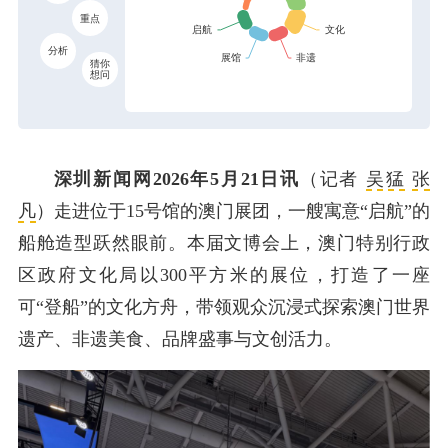
重点
分析
猜你
想问
深圳新闻网2026年5月21日讯
（记者
吴猛
张
凡
）走进位于15号馆的澳门展团，一艘寓意“启航”的
船舱造型跃然眼前。本届文博会上，澳门特别行政
区政府文化局以300平方米的展位，打造了一座
可“登船”的文化方舟，带领观众沉浸式探索澳门世界
遗产、非遗美食、品牌盛事与文创活力。