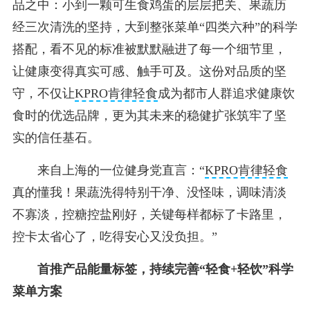
品之中：小到一颗可生食鸡蛋的层层把关、果蔬历
经三次清洗的坚持，大到整张菜单“四类六种”的科学
搭配，看不见的标准被默默融进了每一个细节里，
让健康变得真实可感、触手可及。这份对品质的坚
守，不仅让
KPRO肯律轻食
成为都市人群追求健康饮
食时的优选品牌，更为其未来的稳健扩张筑牢了坚
实的信任基石。
来自上海的一位健身党直言：“
KPRO肯律轻食
真的懂我！果蔬洗得特别干净、没怪味，调味清淡
不寡淡，控糖控盐刚好，关键每样都标了卡路里，
控卡太省心了，吃得安心又没负担。”
首推产品能量标签，持续完善“轻食+轻饮”科学
菜单方案