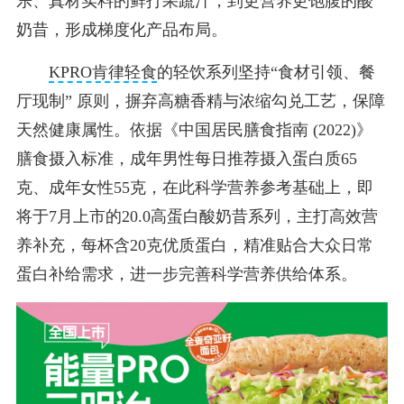
乐、真材实料的鲜打果蔬汁，到更营养更饱腹的酸
奶昔，形成梯度化产品布局。
KPRO肯律轻食
的轻饮系列坚持“食材引领、餐
厅现制” 原则，摒弃高糖香精与浓缩勾兑工艺，保障
天然健康属性。依据《中国居民膳食指南 (2022)》
膳食摄入标准，成年男性每日推荐摄入蛋白质65
克、成年女性55克，在此科学营养参考基础上，即
将于7月上市的20.0高蛋白酸奶昔系列，主打高效营
养补充，每杯含20克优质蛋白，精准贴合大众日常
蛋白补给需求，进一步完善科学营养供给体系。