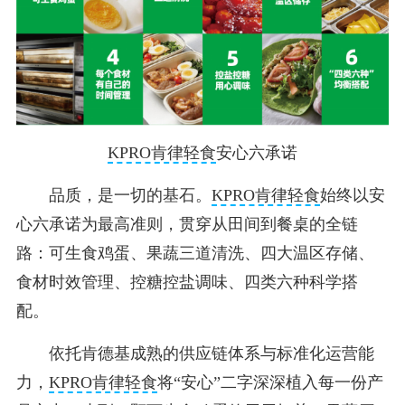
KPRO肯律轻食
安心六承诺
品质，是一切的基石。
KPRO肯律轻食
始终以安
心六承诺为最高准则，贯穿从田间到餐桌的全链
路：可生食鸡蛋、果蔬三道清洗、四大温区存储、
食材时效管理、控糖控盐调味、四类六种科学搭
配。
依托肯德基成熟的供应链体系与标准化运营能
力，
KPRO肯律轻食
将“安心”二字深深植入每一份产