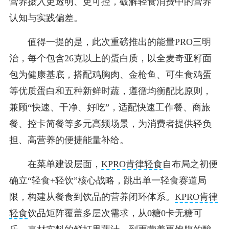
营养摄入更透明、更可控，破解轻食消费中的营养
认知与实践偏差。
值得一提的是，此次重磅推出的能量PRO三明
治，每个包含26克以上的蛋白质，以全麦奇亚籽面
包为健康基底，搭配鸡胸肉、金枪鱼、可生食鸡蛋
等优质蛋白和五种新鲜时蔬，遵循均衡配比原则，
兼顾“快速、干净、好吃”，适配快速工作餐、商旅
餐、控卡简餐等多元高频场景，为消费者提供轻负
担、高营养的便捷能量补给。
在菜单建设层面，
KPRO肯律轻食
自布局之初便
确立“轻食+轻饮”核心战略，跳出单一轻食赛道局
限，构建从餐食到饮品的营养闭环体系。
KPRO肯律
轻食
饮品矩阵覆盖多层次需求，从0糖0卡无糖可