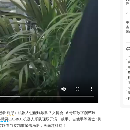
设
2
中
吉
滚
3
自
性
的
4
该
发
记者
刘彤
）机器人也能玩乐队？文博会 16 号馆数字演艺展
科慧灵
CASBOT机器人乐队现场开演，鼓手、吉他手等四位 “机
械臂跟着节奏精准敲击乐器，画面超科幻！