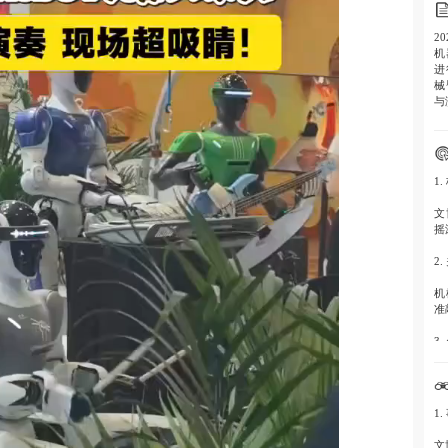
2
机
进
械
与
1
文
摇
2
机
准
3
表
力
1
文