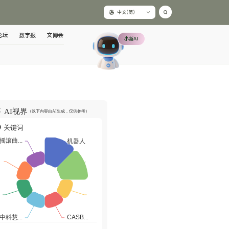
中文(简)
论坛
数字报
文博会
小新AI
AI视界
（以下内容由AI生成，仅供参考）
关键词