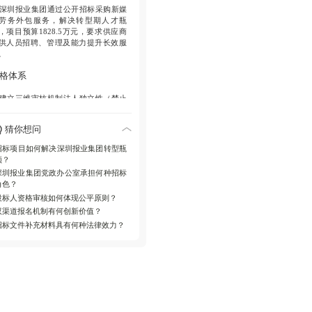
. 深圳报业集团通过公开招标采购新媒
报名截止
2026年5月26日1100（线上/
劳务外包服务，解决转型期人才瓶
下双渠道）
，项目预算1828.5万元，要求供应商
供人员招聘、管理及能力提升长效服
投标截止
2026年6月3日1430（现场/邮
。
递交）
格体系
件说明
. 建立三维审核机制法人独立性（禁止
附件效力
图纸/清单等补充材料具约束
合体/关联关系）、信用合规性（信用
国网站核查）、专业资质性（人力资
猜你想问
许可证/备案凭证）。
填写规范
选择项用√标记，下划线处填
留空
招标项目如何解决深圳报业集团转型瓶
程设计
颈？
深圳报业集团党政办公室承担何种招标
. 双轨报名制线上提交PDF扫描件预
角色？
，线下同步寄送纸质原件，招标文件
投标人资格审核如何体现公平原则？
一邮箱发放。
双渠道报名机制有何创新价值？
. 时效控制点5月26日1100报名截止，6
招标文件补充材料具有何种法律效力？
3日1430投标截止，逾期递交无效。
件规范
. 法律完整性声明补充图纸/清单等材料
有同等约束力。
. 填写标准化选择项需明确标记√，下划