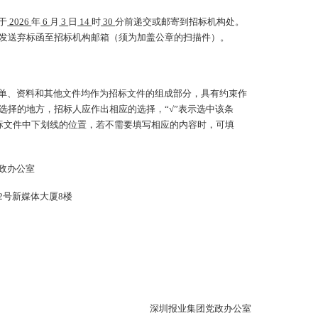
线
于
2026
年
6
月
3
日
14
时
30
分前递交或邮寄到招标机构处。
执
发送弃标函至招标机构邮箱（须为加盖公章的扫描件）。
7
权
号
单、资料和其他文件均作为招标文件的组成部分，具有约束作
选择的地方，招标人应作出相应的选择，“√”表示选中该条
招标文件中下划线的位置，若不需要填写相应的内容时，可填
政办公室
2号新媒体大厦8楼
深圳报业集团党政办公室