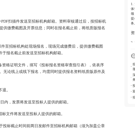
1
5.
体
线
颈
提
6.
件PDF扫描件发送至招标机构邮箱。资料审核通过后，按招标机
务
寄
提供缴费截图及开票信息；同时在报名截止前，将纸质版报名
资
文
2
7.
原件至招标机构处现场报名，现场完成缴费后，提供缴费截图
联
力
中
描件于报名截止前发送至招标机构邮箱。
源
8.
无
准备资格证明文件，填写《投标报名资格审查指引表》，依表序
流
。无论线上或线下报名，均需同时提供报名资料纸质版原件及
3
审
统
不退。
4
月
工作日内，发票将发送至投标人提供的邮箱。
文
，招标文件将发送至投标人提供的邮箱。
5
具
于投标截止时间前两日发邮件至招标机构邮箱（须为加盖公章
6