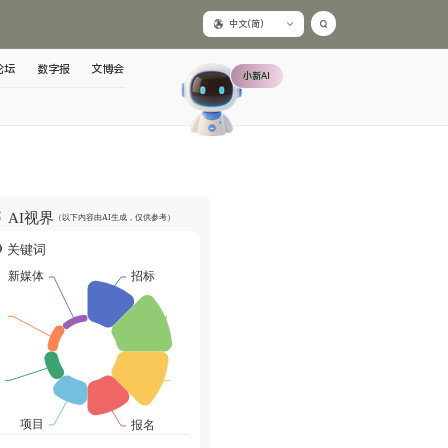
中文(简)
论坛
数字报
文博会
小新AI
AI视界
（以下内容由AI生成，仅供参考）
关键词