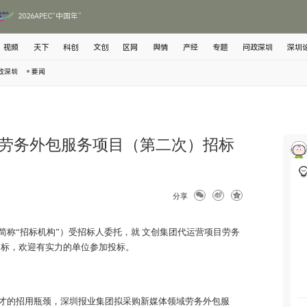
2026APEC“中国年”
视频
天下
科创
文创
区网
舆情
产经
专题
问政深圳
深圳
政深圳
要闻
劳务外包服务项目（第二次）招标
分享
简称“招标机构”）受招标人委托，就 文创集团代运营项目劳务
招标，欢迎有实力的单位参加投标。
才的招用瓶颈，深圳报业集团拟采购新媒体领域劳务外包服