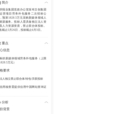
简介
圳报业集团党政办公室发布文创集团
运营项目劳务外包服务二次招标公
，预算1828.5万元采购新媒体领域人
资源服务。投标人需具备独立法人资
及人力资源资质，禁止联合体投标。
名截止5月26日，投标截止6月3日。
重点
心信息
标的
新媒体领域劳务外包服务（上限
1828.5万元）
格要求
法人独立
禁止联合体/转包/关联投标
信用核查
需提供信用中国网站查询证
资质证明
须持人力资源服务许可证或
分析
案凭证
目背景
效节点