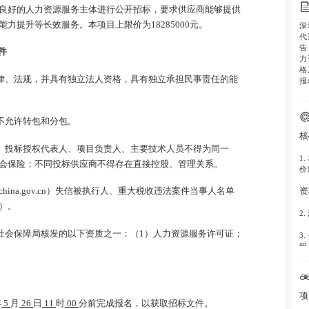
良好的人力资源服务主体进行公开招标，要求供应商能够提供
力提升等长效服务。本项目上限价为18285000元。
深
代
告
件
力
格
法律、法规，并具有独立法人资格，具有独立承担民事责任的能
报
且不允许转包和分包。
核
人、投标授权代表人、项目负责人、主要技术人员不得为同一
1.
会保险；不同投标供应商不得存在直接控股、管理关系。
价
资
itchina.gov.cn）失信被执行人、重大税收违法案件当事人名单
）。
2.
和社会保障局核发的以下资质之一：（1）人力资源服务许可证；
3.
明
4.
备
项
时
年
5
月
26
日
11
时
00
分前完成报名，以获取招标文件。