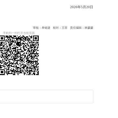
2026年5月20日
审核：单铭捷
校对：王容
责任编辑：林媛媛
手机扫一扫打开当前页面