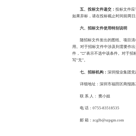
五、投标文件递交：
投标文件应
如果弃标，请在投标截止时间前两日
六、招标文件使用特别说明
随招标文件发出的图纸、项目清
用。对于招标文件中涉及到需要作出
件，“□”表示不选中该条件。对于
写“无”。
七、招标机构：
深圳报业集团党
详细地址：深圳市福田区商报路
联 系 人： 窦小姐
电 话：0755-83518535
邮 箱：zcglb@szpgm.com