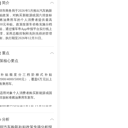
简介
圳市商务局于2026年5月推出汽车购新
贴政策，对购买新能源或国六排放标
燃油乘用车的个人消费者提供最高
000元补贴。政策按新车价格实施分档
贴，通过懂车帝App申报平台实行线上
理，采用总额控制和先到先得的管理
制，执行期至2026年12月31日。
重点
策核心要点
.
补贴额度
分三档阶梯式补贴
2000/4000/5000元），覆盖6万元以上
有乘用车。
适用对象
个人消费者购买新能源或国
排放标准燃油乘用车新车。
时间窗口
2026年5月1日-12月31日实
，资金用罄将提前终止。
分析
申领规则
独家通过懂车帝App申报，
行单人多车不叠加的限领原则。
圳汽车购新补贴政策专项分析报