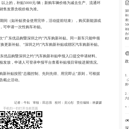
含）以上的，补贴5000元/辆；新购车辆价格为减去生产、流通环
销售发票含税价格为准。
深
补
准
1日期间（如补贴资金使用完毕，活动提前结束），购买新能源或
5
，可申请一次性购车补贴。
补
办
次“广东优品购暨深圳之约”汽车购新补贴。同一新车只能申领
机
置换更新补贴、“深圳之约”汽车购新补贴或辖区汽车购新补贴。
广东优品购暨深圳之约”汽车购新补贴申报入口提交申请材料。
政
核发放，申请人可登录申报平台查看补贴项目审核进展情况。
购新补贴按照“总额控制、先到先得、用完即止”原则，可根据
1
（
告截止活动。
所
2.
六
记者：牛耘
审核：田志强
校对：吴沁彤
责任编辑：林媛媛
3.
手机扫一扫打开当前页面
施
4.
实
深