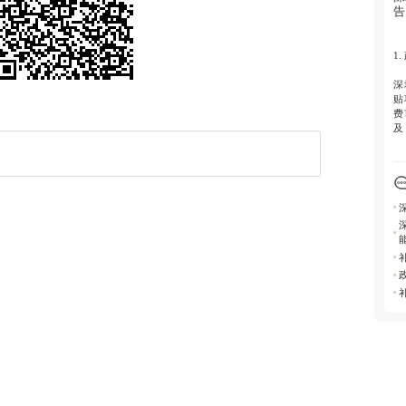
告
5.
制
1.
深
贴
费
及
2.
-
元
1
-
六
-
态
3.
建
料
额
贴
4.