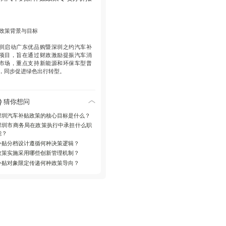
资金管理
总额控制下的先到先得机
，商务部门分批审核发放。
政策背景与目标
圳启动广东优品购暨深圳之约汽车补
项目，旨在通过财政激励提振汽车消
市场，重点支持新能源和环保车型普
，同步促进绿色出行转型。
核心实施细则
猜你想问
 分档标准以新车发票价格为准，6-8万
档补2000元，8-15万元档补4000元，
深圳汽车补贴政策的核心目标是什么？
5万元以上补5000元
深圳市商务局在政策执行中承担什么职
 适用对象仅限个人消费者购买符合国
能？
/新能源标准的新乘用车
补贴分档设计遵循何种决策逻辑？
 时间范围2026年5月1日至12月31日动
执行
政策实施采用哪些创新管理机制？
补贴对象限定传递何种政策导向？
管理创新点
立懂车帝App数字化申报通道，实现材
提交与进度查询一体化服务；采用总
控制+先到先得资金管理模式，设定补
耗尽提前终止机制。
风险防控设计