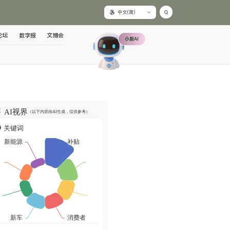
中文(简)
论坛
数字报
文博会
小新AI
AI视界
（以下内容由AI生成，仅供参考）
关键词