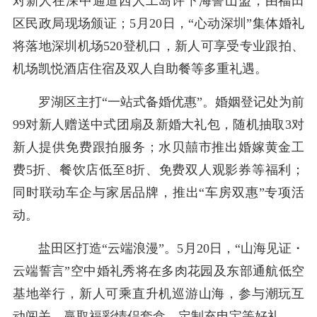
对新人在深中通道西人工岛许下海誓山盟，由福田
区民政局现场颁证；5月20日，“心动深圳”集体婚礼
将落地深圳机场520登机口，新人可享受专业跟拍、
机场凯悦酒店住宿及双人自助餐等多重礼遇。
罗湖区主打“一站式备婚优惠”。婚姻登记处为前
99对新人赠送中式团扇及新婚大礼包，随机抽取3对
新人提供免费跟拍服务；水贝囍市推出婚嫁黄金工
费5折、餐饮店低至8折、免费双人观影券等福利；
同时联动车企与家居品牌，推出“车房双惠”专项活
动。
盐田区打造“云端浪漫”。5月20日，“山海见证・
云端誓言”空中婚礼秀将在多肉花园及东部通航低空
基地举行，新人可乘直升机巡游山海，参与潮玩互
动闯关，赢取福彩情侣套盒、定制充电宝等好礼。