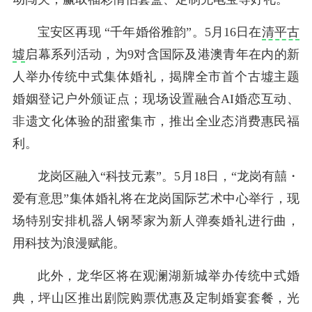
宝安区再现 “千年婚俗雅韵”。5月16日在
清平古
墟
启幕系列活动，为9对含国际及港澳青年在内的新
人举办传统中式集体婚礼，揭牌全市首个古墟主题
婚姻登记户外颁证点；现场设置融合AI婚恋互动、
非遗文化体验的甜蜜集市，推出全业态消费惠民福
利。
龙岗区融入“科技元素”。5月18日，“龙岗有囍・
爱有意思”集体婚礼将在龙岗国际艺术中心举行，现
场特别安排机器人钢琴家为新人弹奏婚礼进行曲，
用科技为浪漫赋能。
此外，龙华区将在观澜湖新城举办传统中式婚
典，坪山区推出剧院购票优惠及定制婚宴套餐，光