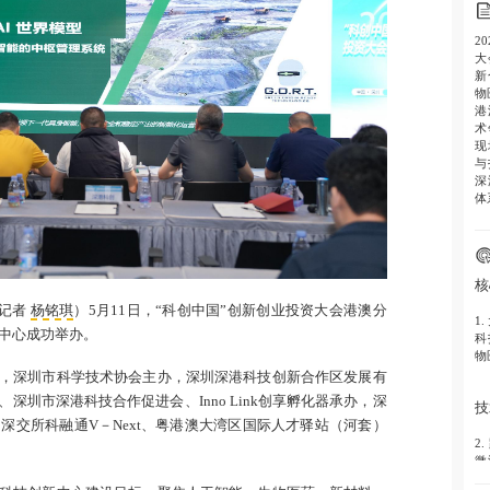
2
大
新
物
港
术
现
与
深
体
核
记者
杨铭琪
）5月11日，“科创中国”创新创业投资大会港澳分
1
中心成功举办。
科
物
，深圳市科学技术协会主办，深圳深港科技创新合作区发展有
）、深圳市深港科技合作促进会、Inno Link创享孵化器承办，深
技
深交所科融通V－Next、粤港澳大湾区国际人才驿站（河套）
2
微
骼