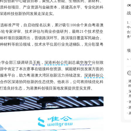
科技创新中心建设目标，聚焦人工智能、生物医药、新材料、
质科创项目、产业资源与金融资本，搭建高水平、专业化的科
创
战
深港科技创新协同发展走深走实。
3
1
术
选标准严苛，自启动报名以来，累计吸引100余个来自粤港澳
中
生
轮专家评审、技术评估与商业价值研判，最终21个技术壁垒
合
务
标杆项目脱颖而出，晋级路演环节。路演项目覆盖军民融合、
生
种材料等前沿领域，技术水平位居行业先进梯队，充分彰显粤
项
4
立
2
资
会学会部三级调研员
王栋
，
深港科创公司
副总裁
华海宁
分别致
向
辞中肯定了本次赛事在链接科创资源、赋能硬科技发展方面的
人
疗
服务平台，助力粤港澳大湾区创新活力持续迸发。
深港科创公
现
合作区深港协同创新的生态优势。他表示，公司将持续优化科
打造良好生态，为港澳科创项目落地发展提供坚实支撑。
实
3
期
垒
估
发