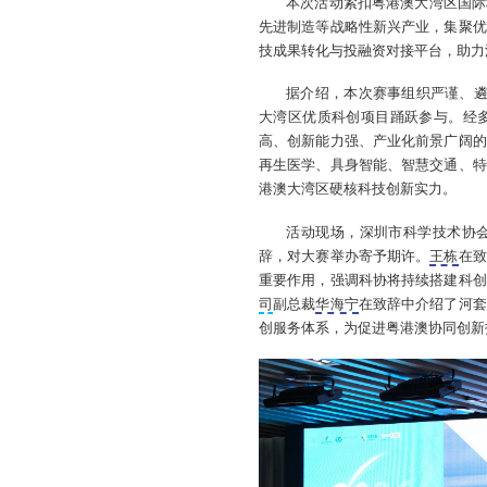
本次活动紧扣粤港澳大湾区国际
先进制造等战略性新兴产业，集聚优
技成果转化与投融资对接平台，助力
据介绍，本次赛事组织严谨、遴
大湾区优质科创项目踊跃参与。经多
高、创新能力强、产业化前景广阔的
再生医学、具身智能、智慧交通、特
港澳大湾区硬核科技创新实力。
活动现场，深圳市科学技术协
辞，对大赛举办寄予期许。
王栋
在致
重要作用，强调科协将持续搭建科创
司
副总裁
华海宁
在致辞中介绍了河套
创服务体系，为促进粤港澳协同创新