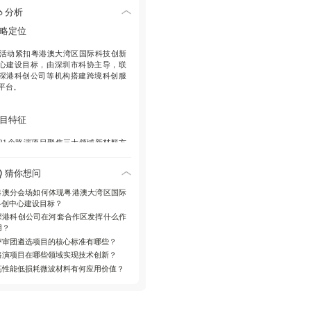
分析
新应用
略定位
. 生物医药领域实现罕见病精准治疗技
. 活动紧扣粤港澳大湾区国际科技创新
突破，人工智能领域开发出高精度仿
心建设目标，由深圳市科协主导，联
灵巧手及具身智能中枢。
深港科创公司等机构搭建跨境科创服
平台。
态构建
目特征
. 深港科创公司依托河套平台优势，建
全周期科创服务体系推动港澳与内地
. 21个路演项目聚焦三大领域新材料方
源对接。
突破军民两用微波材料与碳纤维机器
技术；生物医药方向攻克红斑狼疮治
猜你想问
及干细胞再生技术；人工智能方向实
仿生控制与具身智能系统创新。
港澳分会场如何体现粤港澳大湾区国际
科创中心建设目标？
深港科创公司在河套合作区发挥什么作
施机制
用？
评审团遴选项目的核心标准有哪些？
. 建立评审指导-资本对接-落地扶持全周
服务体系，60余家投资机构从技术壁
路演项目在哪些领域实现技术创新？
、商业模式等五大维度开展专业评
高性能低损耗微波材料有何应用价值？
。
展意义