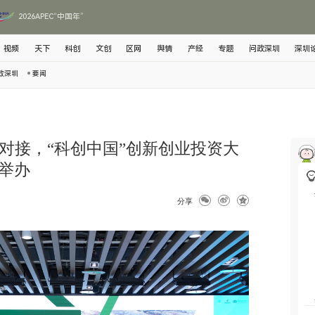
2026APEC“中国年”
视频
天下
科创
文创
区网
舆情
产经
专题
问政深圳
深圳
政深圳
要闻
场对接，“科创中国”创新创业投资大
举办
分享