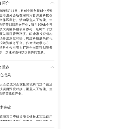
简介
026年5月11日，科创中国创新创业投资
会港澳分会场在深圳河套深港科技创
合作区举行。活动聚焦人工智能、生
医药等战略新兴产业，吸引100余个粤
澳大湾区科创项目参与，最终21个技
领先项目晋级路演。60余家投资机构
场开展深度对接，构建科技成果转化
投融资服务平台。作为活动承办方，
港科创公司着力打造全周期科创服务
系，加速深港科技创新协同发展。
重点
心成果
. 大会促成60余家投资机构与21个前沿
技项目深度对接，覆盖人工智能、生
医药等战略产业。
术突破
. 路演项目突破多项关键技术军民两用
波材料解决稳定性难题，碳纤维外骨
攻克极寒环境性能衰减。