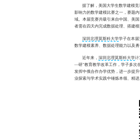
据了解，美国大学生数学建模竞
影响力的数学建模比赛之一，赛题内
域。本届竞赛共吸引来自中国、美国、
者需在四天内完成数据处理、搭建模
深圳北理莫斯科大学
学子在本届
数学建模素养、数据处理能力以及勇
近年来，
深圳北理莫斯科大学
计
—研”教育教学改革工作，学子多次
发挥中俄合作办学优势，进一步提升
业探索与学术实践中锤炼本领、精进