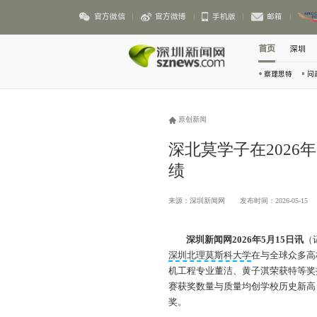
官方微信
官方微博
手机版
邮箱
首页
深圳
察理思特
问
原创新闻
深北莫学子在202
绩
来源：深圳新闻网
发布时间：2026-05-15
深圳新闻网2026年5月15日讯
（
深圳北理莫斯科大学
在与全球众多高
机工程专业董洁、黄子淇荣获特等奖
赛获奖数量与质量均创学校历史新高，
奖。