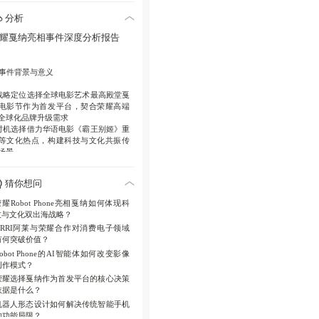
工业技术首次下沉至消费电子设备。
分析
行业影响
开辟AI+机器人形态+专业影
耀戛纳亮相事件深度分析报告
新赛道，推动终端形态革命性进化。
品牌升级
夯实全球化高端定位，构建
. 事件背景与意义
技+文化双重出海叙事体系。
战略定位
选择全球电影艺术最高殿堂戛
电影节作为首发平台，契合荣耀高端
全球化品牌升级需求
时机选择
借力华语电影《霸王别姬》重
等文化热点，构建科技与文化共振传
场景
行业价值
打破消费电子创新瓶颈，为终
形态演进提供新范式
猜你想问
. 产品技术解析
耀Robot Phone亮相戛纳如何体现科
技与文化双出海战略？
形态革命
通过机器人可动结构突破直板
ARRI阿莱与荣耀合作对消费电子领域
机十年未变的物理形态限制
有何突破价值？
AI赋能
全栈智能体实现环境感知、意图
Robot Phone的AI智能体如何改变影像
解与自主运镜决策
创作模式？
专业下沉
与ARRI合作移植电影级色彩
学/视觉体系/工业流程
荣耀选择戛纳作为首发平台的核心决策
依据是什么？
. 市场反响与舆论
机器人形态设计如何解决传统智能手机
的功能局限？