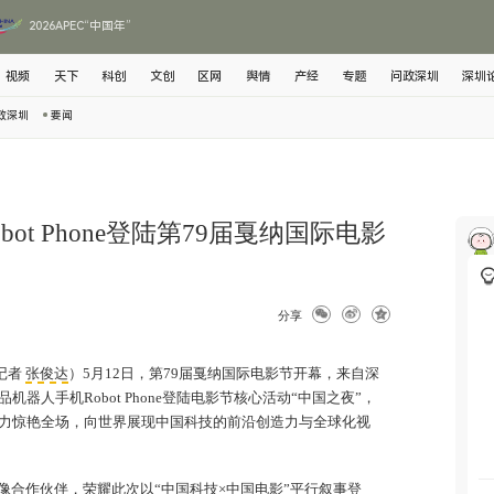
2026APEC“中国年”
视频
天下
科创
文创
区网
舆情
产经
专题
问政深圳
深圳
政深圳
要闻
ot Phone登陆第79届戛纳国际电影
分享
记者
张俊达
）5月12日，第79届戛纳国际电影节开幕，来自深
机器人手机Robot Phone登陆电影节核心活动“中国之夜”，
力惊艳全场，向世界展现中国科技的前沿创造力与全球化视
像合作伙伴，
荣耀
此次以“中国科技×中国电影”平行叙事登