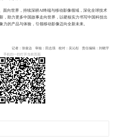
、面向世界，持续深耕AI终端与移动影像领域，深化全球技术
新，助力更多中国故事走向世界，以硬核实力书写中国科技出
象力的产品与体验，引领移动影像迈向全新未来。
记者：张俊达
审核：田志强
校对：吴沁彤
责任编辑：刘晓宇
手机扫一扫打开当前页面