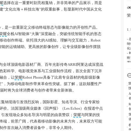
耀
选择在这一重要时刻亮相戛纳，并非简单的产品展示，而是
级
建“文化出海＋科技出海”的双重叙事，彰显新时代中国从文化
4.
荣
像
Phone，是一款重新定义移动终端形态与影像能力的开创性产品。
5.
1
科
荣耀
全栈AI智能体“大脑”深度融合，突破传统智能手机的形态
-
动创作终端。依托强大的AI感知、理解与交互能力，Robot
纳
更智能的运镜辅助、更高效的影像创作，让专业级影像创作摆脱
化
-
映
播
与全球顶级电影器材厂商、百年光影传奇ARRI阿莱达成深度战
-
色彩科学、电影视觉体系与工业级制作流程，首次全面下沉并
端
融合，让
荣耀
Robot Phone具备了比肩专业器材的电影级影像
2
荣
里”，为移动电影制作带来革命性突破。据了解，这款颠覆性产
布，届时将为全球消费者与创作者带来全新体验。
-
手
-
相，迅速在戛纳现场引发强烈反响，国际影星、知名导演、行业专家纷
理
价。法国顶级商业媒体《回声报》（Les Echos）在报道中点
-
科
式创新，引发现场众多知名导演与明星的由衷赞叹；
荣耀
与阿莱的技
终端，前景广阔，代表着移动影像的未来方向，未来双方可能
3
制作首次融入消费者设备中，非常令人期待。