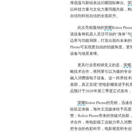
厚底蕴与新锐表达闪耀国际舞台。
荣
以科技力量与文化力量同频共振，构
自信到科技自信的全面跃升。
此次亮相戛纳的
荣耀
Robot 
该设备将机器人灵活可动的“身体”与
边界与功能局限，打造出面向未来的移
Phone可实现更自由的拍摄角度、
设备与场景束缚。
更具行业里程碑意义的是，
荣耀
略技术合作，将阿莱引以为傲的专业
融入消费级电子设备。这一跨界技术
基因，真正实现“把电影棚装进手机
品预计于2026年第三季度正式发
荣耀
Robot Phone的亮
纷驻足体验，海外主流媒体给予高度评
赞：Robot Phone带来的突破
术合作，将电影级工业能力带入消费
把专业的色彩科学，电影视觉和专业