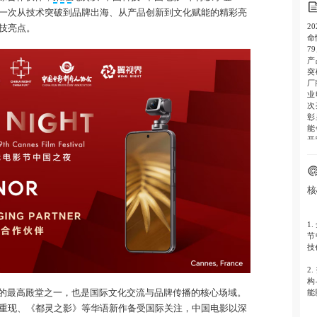
一次从技术突破到品牌出海、从产品创新到文化赋能的精彩亮
2
技亮点。
命
7
产
突
厂
业
次
彰
能
开
核
1.
节
技
2.
构
能
的最高殿堂之一，也是国际文化交流与品牌传播的核心场域。
重现、《都灵之影》等华语新作备受国际关注，中国电影以深
3.