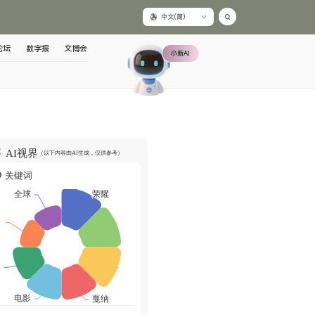
中文(简)
论坛
数字报
文博会
小新AI
AI视界
（以下内容由AI生成，仅供参考）
关键词