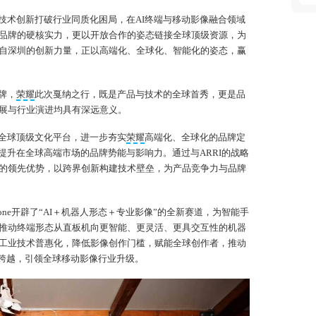
-
价
技术创新打破行业同质化困局，在AI终端与移动影像融合领域
-
品牌的硬核实力，更以开放合作的姿态链接全球顶级资源，为
技
-
自深圳的创新力量，正以高端化、全球化、智能化的姿态，赢
领
4
牌，
荣耀
此次戛纳之行，既是产品与技术的全球首秀，更是品
-
展与行业演进均具有深远意义。
融
-
全球顶级文化平台，进一步夯实
荣耀
高端化、全球化的品牌定
设
-
提升在全球高端市场的品牌势能与影响力。通过与ARRI的战略
界
的领先优势，以跨界创新构建技术壁垒，为产品竞争力与品牌
5
-
 Phone开辟了“AI＋机器人形态＋专业影像”的全新赛道，为智能手
术
推动终端形态从直板机向更智能、更灵活、更具交互性的机器
-
建
工业技术普惠化，降低影像创作门槛，赋能全球创作者，推动
-
”跨越，引领全球移动影像行业升级。
制