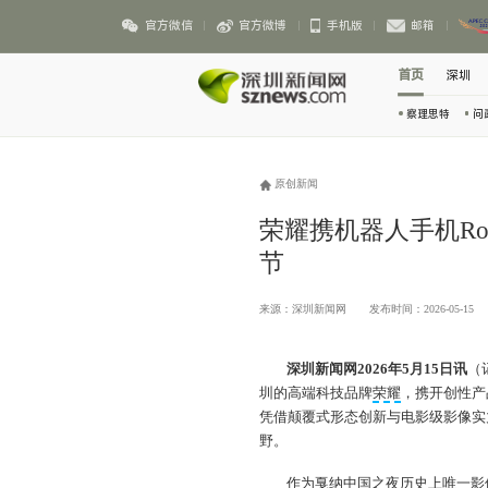
官方微信
官方微博
手机版
邮箱
首页
深圳
察理思特
问
原创新闻
荣耀携机器人手机Rob
节
来源：深圳新闻网
发布时间：2026-05-15
深圳新闻网2026年5月15日讯
（
圳的高端科技品牌
荣耀
，携开创性产品
凭借颠覆式形态创新与电影级影像实
野。
作为戛纳中国之夜历史上唯一影