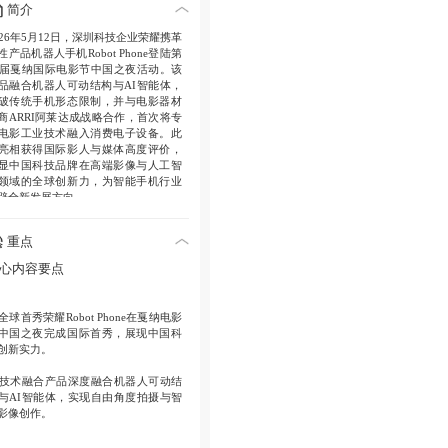
简介
026年5月12日，深圳科技企业荣耀携革
性产品机器人手机Robot Phone登陆第
9届戛纳国际电影节中国之夜活动。该
品融合机器人可动结构与AI智能体，
破传统手机形态限制，并与电影器材
商ARRI阿莱达成战略合作，首次将专
电影工业技术融入消费电子设备。此
亮相获得国际影人与媒体高度评价，
显中国科技品牌在高端影像与人工智
领域的全球创新力，为智能手机行业
辟全新发展方向。
重点
心内容要点
全球首秀
荣耀Robot Phone在戛纳电影
中国之夜完成国际首秀，展现中国科
创新实力。
技术融合
产品深度融合机器人可动结
与AI智能体，实现自由角度拍摄与智
影像创作。
跨界合作
与ARRI阿莱战略合作将电影