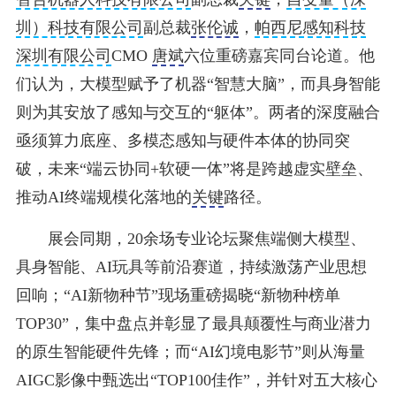
圳）科技有限公司
副总裁
张伦诚
，
帕西尼感知科技
深圳有限公司
CMO
唐斌
六位重磅嘉宾同台论道。他
们认为，大模型赋予了机器“智慧大脑”，而具身智能
则为其安放了感知与交互的“躯体”。两者的深度融合
亟须算力底座、多模态感知与硬件本体的协同突
破，未来“端云协同+软硬一体”将是跨越虚实壁垒、
推动AI终端规模化落地的
关键
路径。
展会同期，20余场专业论坛聚焦端侧大模型、
具身智能、AI玩具等前沿赛道，持续激荡产业思想
回响；“AI新物种节”现场重磅揭晓“新物种榜单
TOP30”，集中盘点并彰显了最具颠覆性与商业潜力
的原生智能硬件先锋；而“AI幻境电影节”则从海量
AIGC影像中甄选出“TOP100佳作”，并针对五大核心