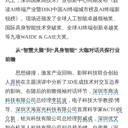
式上，深圳国家高技术产业创新中心同期发布《数
读AI终端产业暨DIKI中国AI终端城市榜及AI终端新
锐榜》。现场还颁发了全球人工智能卓越领袖奖、
国际具身智能技术突破奖、全球AI终端创新卓越奖
等九项WAIDE & GAIE大奖。
从“智慧大脑”到“具身智能” 大咖
对话共探行业
前瞻
思想碰撞，激发产业回响。影眸科技联合创始
人
原帅
在主题演讲中分析了3D生成技术对交互边界
的影响。在随后的前瞻领袖对话环节，
深圳市商汤
科技有限公司
总经理
李廷波
，电子科技大学教授/博
导、
深圳天海宸光科技有限公司
首席科学家&CTO
段
立新
，铨兴科技有限公司总经理
郭威成
，
深圳优艾
智合机器人科技有限公司
副总裁
关键
，
自变量（深