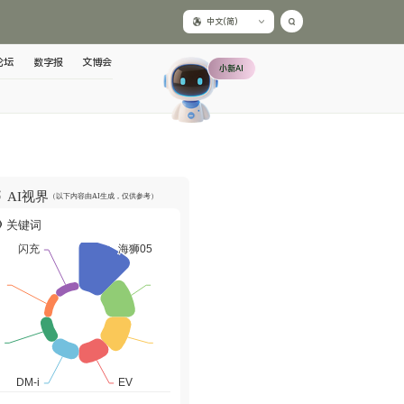
中文(简)
论坛
数字报
文博会
小新AI
AI视界
（以下内容由AI生成，仅供参考）
关键词