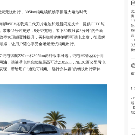
比
景无忧出行，305km纯电续航畅享插混大电池时代
供
9
海狮05EV搭载第二代刀片电池和最新闪充技术，提供CLTC纯
池
身
选，带来“5分钟充好，9分钟充饱，零下30度只多3分钟”的全新
充
效率实现颠覆性提升，买杯咖啡的时间即可满电出发，彻底解
3
顾虑，让用户随心享受全场景无忧纯电出行。
关
价
TC纯电续航220km和305km两种版本可选，纯电里程远优于同
油，满油满电综合续航最高可达2105km，NEDC百公里亏电
耗表现，带给用户“通勤可纯电，远行亦从容”的畅快出行新体
重
1
-
起
-
航
2
-