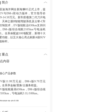
简介
亚迪海洋网全新海狮05正式上市，提
EV与DM-i双动力版本，官方指导价
.79-14.59万元。新车搭载第二代刀片电
、天神之眼B智能驾驶系统及云辇-C车
控制技术，EV版续航达630km支持闪
，DM-i版综合续航2105km亏电油耗
.1L。全系标配超100项配置，新增十大
爱功能，以五大核心亮点刷新A级SUV
值标杆。
重点
点内容
. 核心产品参数
 EV版11.99万元起，DM-i版9.79万元
，全系享金融/置换/云服务权益。
 EV版续航最高630km，DM-i版综合续
2105km，亏电油耗3.1L/100km。
. 突破性技术应用
 第二代刀片电池+闪充技术实现零下