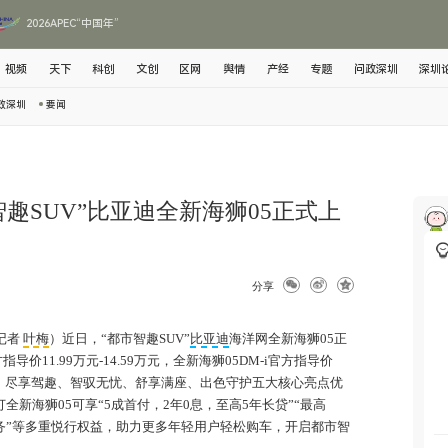
2026APEC“中国年”
视频
天下
科创
文创
区网
舆情
产经
专题
问政深圳
深圳
政深圳
要闻
趣SUV”比亚迪全新海狮05正式上
分享
记者
叶梅
）近日，“都市智趣SUV”
比亚迪
海洋网全新海狮05正
价11.99万元-14.59万元，全新海狮05DM-i官方指导价
动颜值、尽享驾趣、智驭无忧、舒享满座、出色守护五大核心亮点优
全新海狮05可享“5成首付，2年0息，至高5年长贷”“最高
云服务”等多重悦行权益，助力更多年轻用户轻松购车，开启都市智