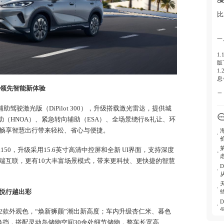
3
-
比
市
3
一
-
1
集
版
-
1
箱
息
级领先智能新体验
4
二
-
 辅助驾驶激光版（DiPilot 300），升级搭载激光雷达，提供城
2
制
航
助（HNOA）、紧急转向辅助（ESA）、全场景绕行&礼让、环
-
2
畅享智慧出行带来轻松、省心与便捷。
尾
2
2
k150，升级采用15.6英寸高清中控屏和全新 UI界面，支持深度
3.
端互联，更有10大丰富场景模式，带来更科技、更快捷的智慧
三
3
双
”悦行越出彩
3
与
2款外观色，“焕新狮颜”潮出新高度；车内升级杏仁米、暮色
3
换挡，搭配灵动岛储物空间30余处细节储物，整车长宽高
联