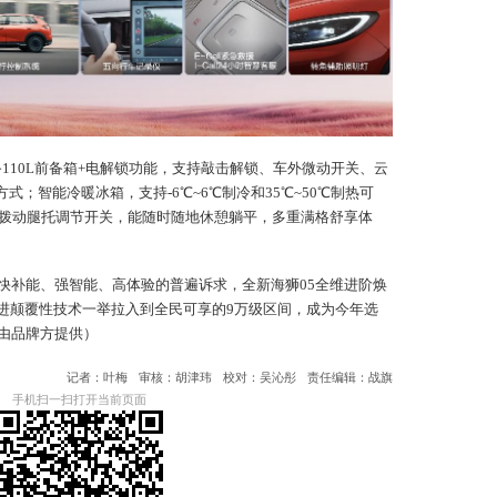
备110L前备箱+电解锁功能，支持敲击解锁、车外微动开关、云
式；智能冷暖冰箱，支持-6℃~6℃制冷和35℃~50℃制热可
拨动腿托调节开关，能随时随地休憩躺平，多重满格舒享体
快补能、强智能、高体验的普遍诉求，全新海狮05全维进阶焕
先进颠覆性技术一举拉入到全民可享的9万级区间，成为今年选
片由品牌方提供）
记者：叶梅
审核：胡津玮
校对：吴沁彤
责任编辑：战旗
手机扫一扫打开当前页面