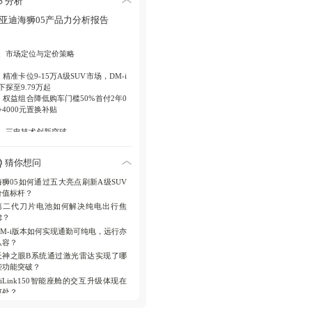
分析
0℃环境快充。
 激光雷达支持天神之眼B系统，实现城
亚迪海狮05产品力分析报告
/高速领航辅助驾驶。
. 智能交互系统
、市场定位与定价策略
 DiLink150智能座舱配备15.6英寸屏，
.1 精准卡位9-15万A级SUV市场，DM-i
成多端互联与场景模式。
下探至9.79万起
 EV版特有六种解锁方式、智能冷暖冰
.2 权益组合降低购车门槛50%首付2年0
及副驾零重力座椅。
+4000元置换补贴
. 安全防护体系
、三电技术创新突破
 云辇-C车身控制系统+高速爆胎稳行控
.1 纯电版二代刀片电池实现630km续
双重保障。
猜你想问
，闪充技术9分钟充饱
 十大关爱功能含E-Call紧急救援、电动
.2 插混版305km纯电续航领先同级，
门、主驾座椅记忆等配置。
海狮05如何通过五大亮点刷新A级SUV
105km综合续航创纪录
价值标杆？
.3 能耗控制DM-i版NEDC亏电油耗
第二代刀片电池如何解决纯电出行焦
1L/100km
虑？
DM-i版本如何实现通勤可纯电，远行亦
、智能化架构升级
从容？
.1 感知系统激光雷达赋能CNOA/HNOA
天神之眼B系统通过激光雷达实现了哪
域领航辅助
些功能突破？
.2 决策系统DiPilot 300实现全场景绕行
DiLink150智能座舱的交互升级体现在
紧急转向辅助
何处？
.3 交互体验DiLink150座舱支持多端互
与场景模式切换