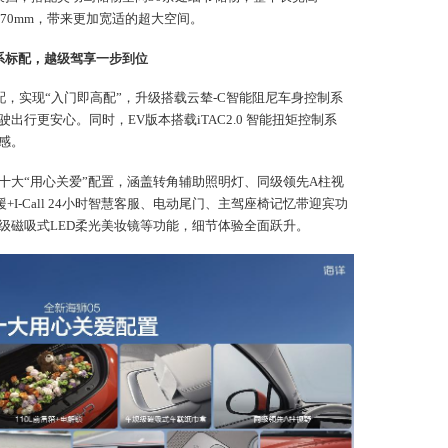
加到2770mm，带来更加宽适的超大空间。
四
全系标配，越级驾享一步到位
4
计
4
标配，实现“入门即高配”，升级搭载云辇-C智能阻尼车身控制系
+
行更安心。同时，EV版本搭载iTAC2.0 智能扭矩控制系
4
日
感。
五
十大“用心关爱”配置，涵盖转角辅助照明灯、同级领先A柱视
援+I-Call 24小时智慧客服、电动尾门、主驾座椅记忆带迎宾功
5
稳
级磁吸式LED柔光美妆镜等功能，细节体验全面跃升。
5
系
5
盖