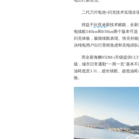
电出行新生活。
二代刀片电池+闪充技术实现全场
得益于
比亚迪
新技术赋能，全新
电续航540km和630km两个版本可
闪充体验，极致续航表现、快充补能
决纯电用户出行里程焦虑和充电排队
而全新海狮05DM-i升级提供CL
级，城市日常通勤“一周一充”基本不用
油耗低至3.1L，超长续航、超低油
验。