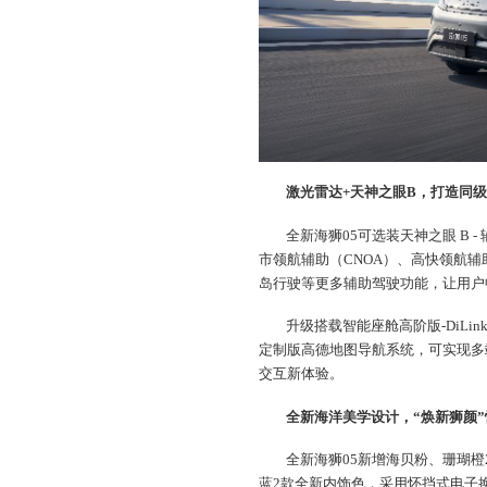
激光雷达+天神之眼B，打造同
全新海狮05可选装天神之眼 B -
市领航辅助（CNOA）、高快领航辅
岛行驶等更多辅助驾驶功能，让用户
升级搭载智能座舱高阶版-DiLin
定制版高德地图导航系统，可实现多
交互新体验。
全新海洋美学设计，“焕新狮颜
全新海狮05新增海贝粉、珊瑚橙
蓝2款全新内饰色，采用怀挡式电子