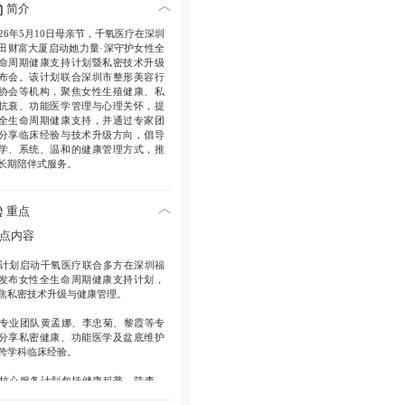
简介
026年5月10日母亲节，千氧医疗在深圳
田财富大厦启动她力量·深守护女性全
命周期健康支持计划暨私密技术升级
布会。该计划联合深圳市整形美容行
协会等机构，聚焦女性生殖健康、私
抗衰、功能医学管理与心理关怀，提
全生命周期健康支持，并通过专家团
分享临床经验与技术升级方向，倡导
学、系统、温和的健康管理方式，推
长期陪伴式服务。
重点
点内容
计划启动
千氧医疗联合多方在深圳福
发布女性全生命周期健康支持计划，
焦私密技术升级与健康管理。
专业团队
黄孟娜、李忠菊、黎霞等专
分享私密健康、功能医学及盆底维护
跨学科临床经验。
核心服务
计划包括健康科普、筛查、
估、医学干预、私密管理及心理支