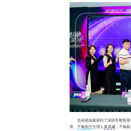
活动现场邀请到了深圳市整形美
席。
千氧医疗
主理人
黄孟娜
，千氧私