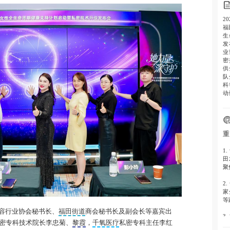
2
福
生
发
业
密
供
队
科
动
重
1.
田
聚
2.
家
等
容行业协会秘书长、
福田街道
商会秘书长及副会长等嘉宾出
3.
密专科技术院长李忠菊、
黎霞
，
千氧医疗
私密专科主任李红
评