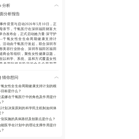
，构建协同服务模式。
分析
技术亮点
强调微创整复、私密美学设
面分析报告
及身心养护，适配新时代女性多元健
诉求。
事件背景与启动
2026年5月10日，正
母亲节，千氧医疗在深圳福田财富大
长期目标
推动女性健康服务从治疗转
举办发布会，正式启动她力量·深守护
陪伴，贯穿人生各阶段。
—千氧女性全生命周期健康支持计
。活动由千氧医疗发起，联合深圳市
形美容行业协会、深圳市福田区福田
道商会等组织，聚焦女性健康议题，
在以科学、系统、温和方式覆盖女性
青春期到银发阶段的全生命周期需
。
猜你想问
核心内容与框架
计划以女性健康科
、专业筛查、个性化评估、功能医学
千氧女性全生命周期健康支持计划的根
预、私密健康管理及心理支持为核
本目标是什么？
，构建医疗机构与商会、协会、社区
黄孟娜在千氧医疗中的角色及作用是什
女性组织的协同服务新模式。重点包
么？
生殖健康、私密抗衰、盆底功能维护
该计划决策原则的科学民主机制如何体
生殖年轻态管理，强调跨学科整合。
现？
专业团队与技术亮点
千氧医疗团队如
计划实施的具体路径及创新点是什么？
理人黄孟娜、技术院长李忠菊、黎
功能医学在计划中的理论支撑作用是什
、专科主任李红霞、赵捧利及功能医
么？
科主任聂丹丹等亮相分享。技术升级
向涵盖微创整复、舒适化私密整形、