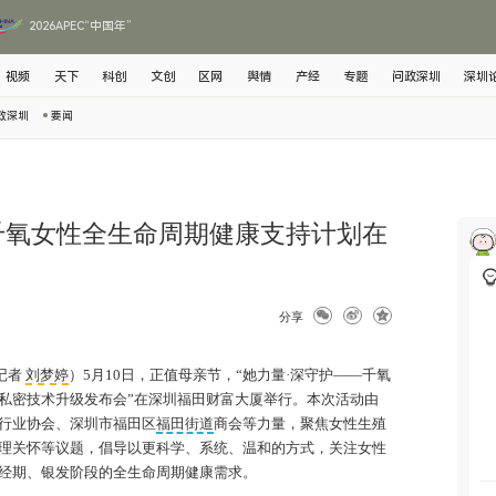
2026APEC“中国年”
视频
天下
科创
文创
区网
舆情
产经
专题
问政深圳
深圳
政深圳
要闻
千氧女性全生命周期健康支持计划在
分享
记者
刘梦婷
）5月10日，正值母亲节，“她力量·深守护——千氧
私密技术升级发布会”在深圳福田财富大厦举行。本次活动由
行业协会、深圳市福田区
福田街道
商会等力量，聚焦女性生殖
理关怀等议题，倡导以更科学、系统、温和的方式，关注女性
经期、银发阶段的全生命周期健康需求。