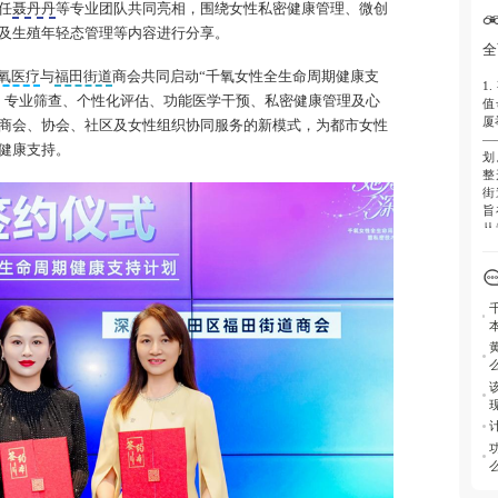
持
任
聂丹丹
等专业团队共同亮相，围绕女性私密健康管理、微创
及生殖年轻态管理等内容进行分享。
4.
全
计
氧医疗
与
福田街道
商会共同启动“千氧女性全生命周期健康支
康
1.
、专业筛查、个性化评估、功能医学干预、私密健康管理及心
值
5.
厦
商会、协会、社区及女性组织协同服务的新模式，为都市女性
向
—
健康支持。
划
整
街
旨
从
求
2.
普
干
心
及
括
及
3.
主
霞
学
方