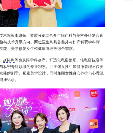
轻
美
干
4.
径
实
技术院长
李忠菊
、
黎霞
分别结合多年妇产科与美容外科复合背
感
验与技术升级方向。两位医生均具备整外与妇产科双学科背
学
性
功能、美学修复及生殖健康管理等综合需求。
5.
、
赵捧利
等也从跨学科诊疗、舒适化私密整形、轻私密抗衰等
节
千
与私密专科领域的专业积累。并主张女性生殖健康管理不仅要
育
功能解剖学、私密美学设计，同时兼顾女性身心养护与心理疏
期
健康诉求。
美