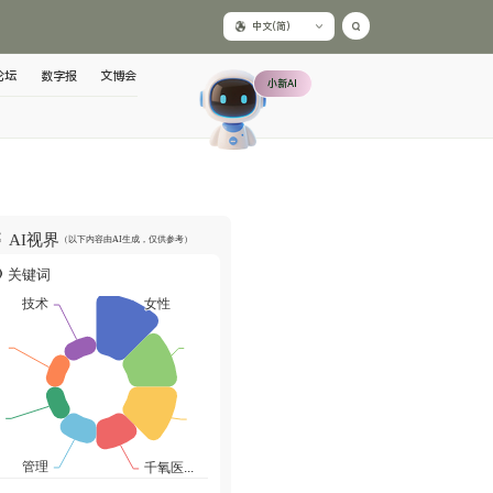
中文(简)
论坛
数字报
文博会
小新AI
AI视界
（以下内容由AI生成，仅供参考）
关键词